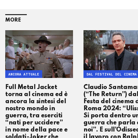
MORE
ANCORA ATTUALE
DAL FESTIVAL DEL CINEMA
Full Metal Jacket
Claudio Santama
torna al cinema ed è
(“The Return”) da
ancora la sintesi del
Festa del cinema 
nostro mondo in
Roma 2024: “Ulis
guerra, tra eserciti
Si porta dentro u
“nati per uccidere”
guerra che parla 
in nome della pace e
noi”. E sull’Odisse
soldati-Joker che
il lavoro con Ralp