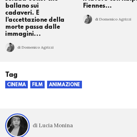
ballano sui
Fiennes…
cadaveri. E
di Domenico Agrizzi
l’accettazione della
morte passa dalle
immagini...
di Domenico Agrizzi
Tag
CINEMA
FILM
ANIMAZIONE
di Lucia Monina