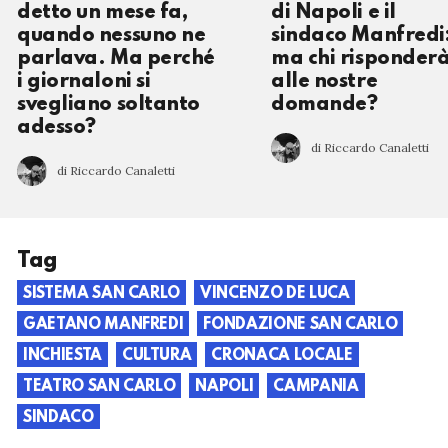
detto un mese fa,
di Napoli e il
quando nessuno ne
sindaco Manfredi
parlava. Ma perché
ma chi risponder
i giornaloni si
alle nostre
svegliano soltanto
domande?
adesso?
di Riccardo Canaletti
di Riccardo Canaletti
Tag
SISTEMA SAN CARLO
VINCENZO DE LUCA
GAETANO MANFREDI
FONDAZIONE SAN CARLO
INCHIESTA
CULTURA
CRONACA LOCALE
TEATRO SAN CARLO
NAPOLI
CAMPANIA
SINDACO