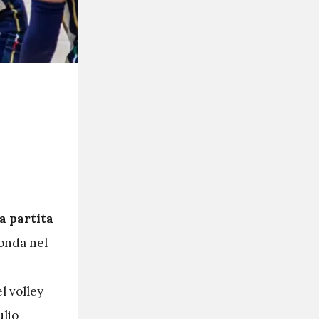
a partita
conda nel
l volley
ulio