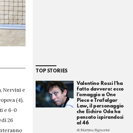
TOP STORIES
Valentino Rossi l’ha
fatto davvero: ecco
, Nervini e
l’omaggio a One
ropova (4),
Piece e Trafalgar
Law, il personaggio
ti e 6-0
che Eichiro Oda ha
pensato ispirandosi
edì 26
al 46
ronteranno
di Martina Signorini