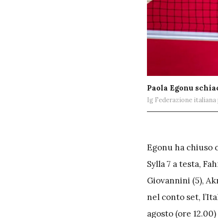
Paola Egonu schia
Ig Federazione italiana 
E
gonu ha chiuso co
Sylla 7 a testa, Fa
Giovannini (5), Akr
nel conto set, l’It
agosto (ore 12.00)