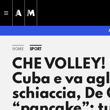
HOME
SPORT
CHE VOLLEY! L
Cuba e va agl
schiaccia, De
“pancake”: tu