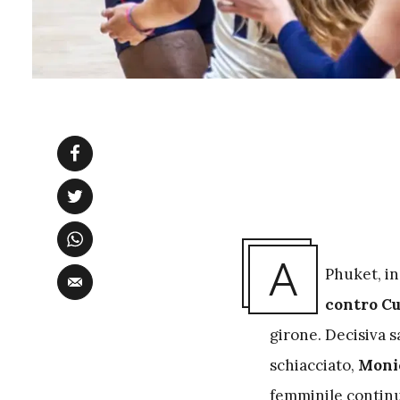
A
Phuket, in 
contro C
girone. Decisiva s
schiacciato,
Moni
femminile continu