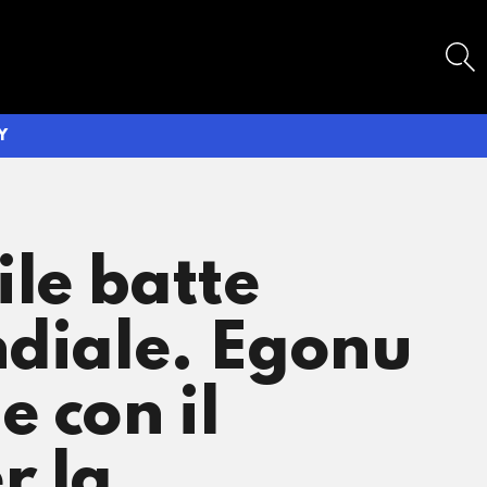
SEARCH
Y
le batte
ndiale. Egonu
 con il
r la