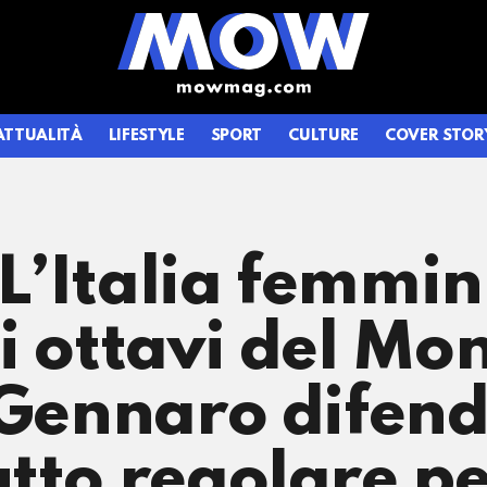
ATTUALITÀ
LIFESTYLE
SPORT
CULTURE
COVER STOR
’Italia femmini
i ottavi del Mo
 Gennaro difende
tto regolare pe