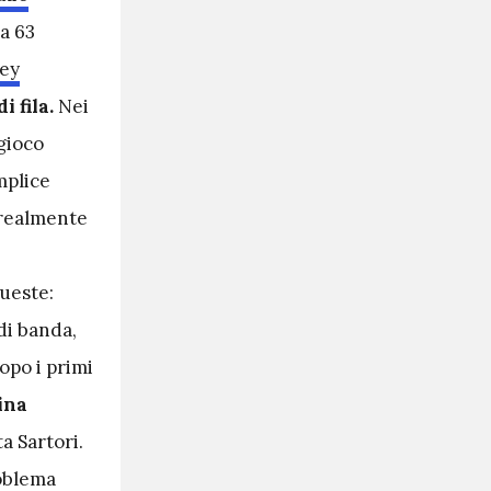
a 63
ley
i fila.
Nei
 gioco
mplice
 realmente
queste:
di banda,
opo i primi
ina
a Sartori.
roblema