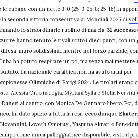
 le cubane con un netto 3-0 (25-9; 25-8; 25-16) in appen
 la seconda vittoria consecutiva ai Mondiali 2025 di
vol
rmando lo straordinario ruolino di marcia:
31 successi d
zzurre hanno tenuto le rivali sotto i dieci punti, con un
 difesa-muro solidissima, mentre nel terzo parziale, co
 Cuba ha potuto respirare un po’, ma senza mai mettere
risultato. La nazionale caraibica non ha avuto armi per
ampionesse Olimpiche di Parigi 2024. Le titolari erano 
to, Alessia Orro in regia, Myriam Sylla e Stella Nervini 
 Danesi al centro, con Monica De Gennaro libero. Poi, d
ico, ha dato spazio a tutta la rosa: ecco dunque
Ekater
 Giovannini, Loveth Omoruyi, Yasmina Akrari e Benedett
campo come unica palleggiatrice disponibile, visto il p