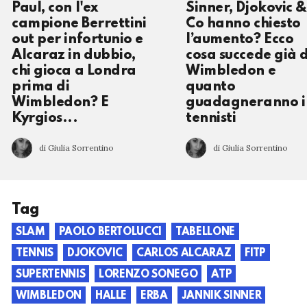
Paul, con l'ex
Sinner, Djokovic &
campione Berrettini
Co hanno chiesto
out per infortunio e
l’aumento? Ecco
Alcaraz in dubbio,
cosa succede già 
chi gioca a Londra
Wimbledon e
prima di
quanto
Wimbledon? E
guadagneranno i
Kyrgios...
tennisti
di Giulia Sorrentino
di Giulia Sorrentino
Tag
SLAM
PAOLO BERTOLUCCI
TABELLONE
TENNIS
DJOKOVIC
CARLOS ALCARAZ
FITP
SUPERTENNIS
LORENZO SONEGO
ATP
WIMBLEDON
HALLE
ERBA
JANNIK SINNER