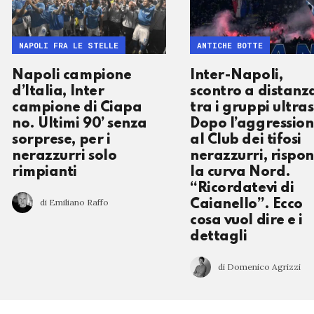
NAPOLI FRA LE STELLE
ANTICHE BOTTE
Napoli campione
Inter-Napoli,
d’Italia, Inter
scontro a distanz
campione di Ciapa
tra i gruppi ultras
no. Ultimi 90’ senza
Dopo l’aggressio
sorprese, per i
al Club dei tifosi
nerazzurri solo
nerazzurri, rispo
rimpianti
la curva Nord.
“Ricordatevi di
di Emiliano Raffo
Caianello”. Ecco
cosa vuol dire e i
dettagli
di Domenico Agrizzi