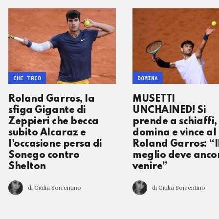
CHE TRIO
DOMINA
Roland Garros, la
MUSETTI
sfiga Gigante di
UNCHAINED! Si
Zeppieri che becca
prende a schiaffi,
subito Alcaraz e
domina e vince al
l'occasione persa di
Roland Garros: “I
Sonego contro
meglio deve anco
Shelton
venire”
di Giulia Sorrentino
di Giulia Sorrentino