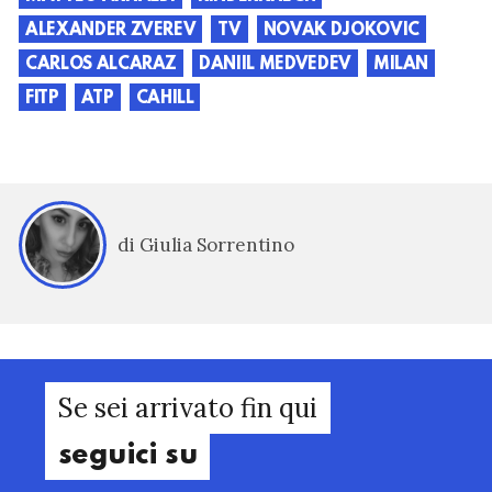
ALEXANDER ZVEREV
TV
NOVAK DJOKOVIC
CARLOS ALCARAZ
DANIIL MEDVEDEV
MILAN
FITP
ATP
CAHILL
di Giulia Sorrentino
Se sei arrivato fin qui
seguici su