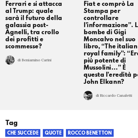
Ferrari e si attacca
Fiat e comprò La
al Trump: quale
Stampa per
sarà il futuro della
controllare
galassia post-
l’informazione”. 
Agnelli, tra crollo
bombe di Gigi
dei profitti e
Moncalvo nel suo
scommesse?
libro, “The italian
royal family”: “Er
di Beniamino Carini
più potente di
Mussolini…” È
questa l’eredità p
John Elkann?
di Riccardo Canaletti
Tag
CHE SUCCEDE
QUOTE
ROCCO BENETTON