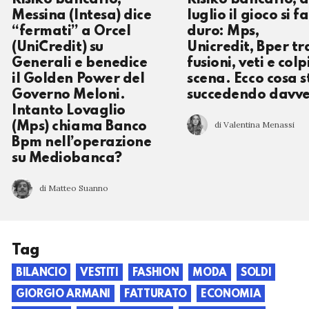
Messina (Intesa) dice
luglio il gioco si fa
“fermati” a Orcel
duro: Mps,
(UniCredit) su
Unicredit, Bper tr
Generali e benedice
fusioni, veti e colp
il Golden Power del
scena. Ecco cosa s
Governo Meloni.
succedendo davv
Intanto Lovaglio
di Valentina Menassi
(Mps) chiama Banco
Bpm nell’operazione
su Mediobanca?
di Matteo Suanno
Tag
BILANCIO
VESTITI
FASHION
MODA
SOLDI
GIORGIO ARMANI
FATTURATO
ECONOMIA