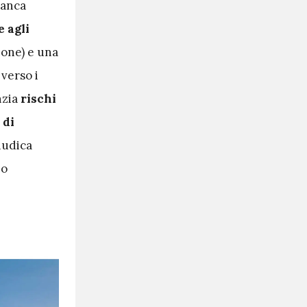
banca
 agli
ione) e una
 verso i
nzia
rischi
 di
giudica
io