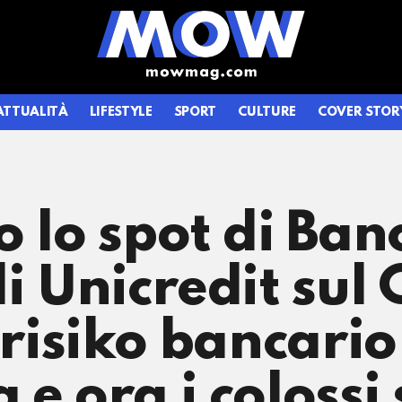
ATTUALITÀ
LIFESTYLE
SPORT
CULTURE
COVER STOR
o lo spot di Ba
i Unicredit sul 
 risiko bancari
 e ora i colossi