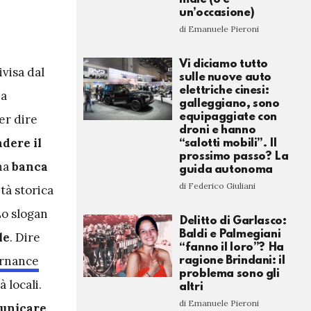
un’occasione)
di Emanuele Pieroni
Vi diciamo tutto
ivisa dal
sulle nuove auto
elettriche cinesi:
ha
galleggiano, sono
equipaggiate con
er dire
droni e hanno
ndere il
“salotti mobili”. Il
prossimo passo? La
una
banca
guida autonoma
di Federico Giuliani
ità storica
Lo slogan
Delitto di Garlasco:
Baldi e Palmegiani
le
. Dire
“fanno il loro”? Ha
rnance
ragione Brindani: il
problema sono gli
 locali.
altri
di Emanuele Pieroni
unicare