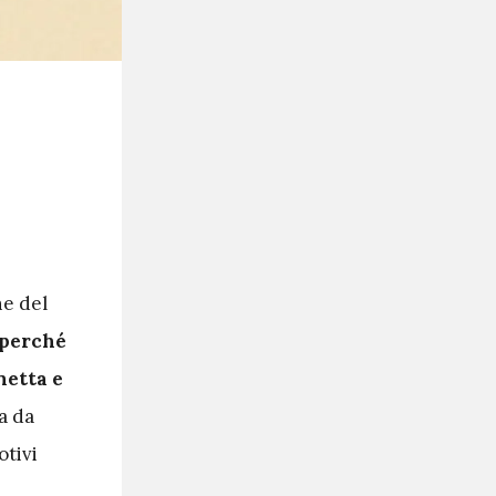
ne del
o perché
netta e
a da
otivi