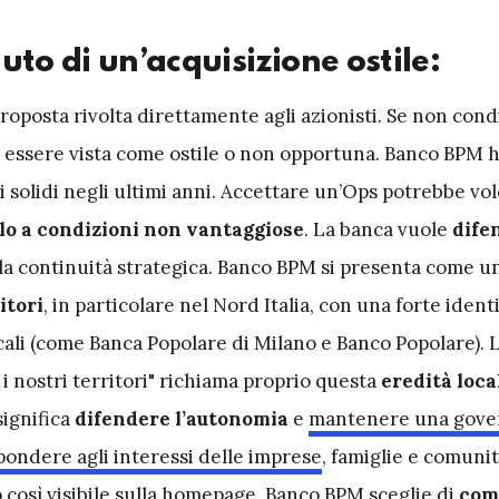
fiuto di un’acquisizione ostile:
roposta rivolta direttamente agli azionisti. Se non cond
essere vista come ostile o non opportuna. Banco BPM 
ti solidi negli ultimi anni. Accettare un’Ops potrebbe vol
llo a condizioni non vantaggiose
. La banca vuole
dife
la continuità strategica. Banco BPM si presenta come 
itori
, in particolare nel Nord Italia, con una forte ident
locali (come Banca Popolare di Milano e Banco Popolare). 
r i nostri territori" richiama proprio questa
eredità loca
significa
difendere l’autonomia
e
mantenere una gove
pondere agli interessi delle imprese
, famiglie e comunità
così visibile sulla homepage, Banco BPM sceglie di
com