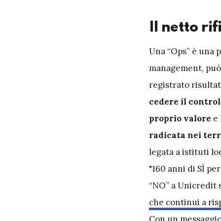
Il netto ri
U
na “Ops” è una p
management, può 
registrato risulta
cedere il contro
proprio valore
e 
radicata nei terr
legata a istituti 
"160 anni di SÌ pe
“NO” a Unicredit 
che continui a ris
Con un messaggio 