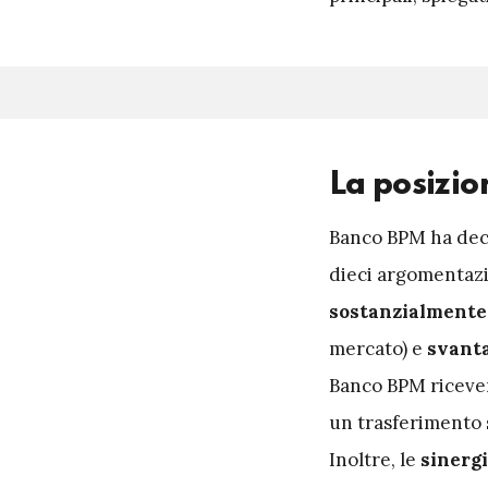
La posizio
B
anco BPM ha deci
dieci argomentazi
sostanzialmente
mercato) e
svanta
Banco BPM ricever
un trasferimento 
Inoltre, le
sinergi