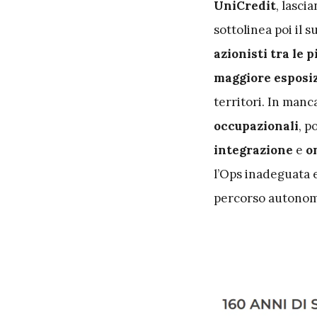
UniCredit
, lasci
sottolinea poi il 
azionisti tra le 
maggiore esposiz
territori. In man
occupazionali
, p
integrazione
e
on
l’Ops inadeguata e 
percorso autonom