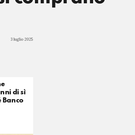
3 luglio 2025
ne
ni di sì
hé Banco