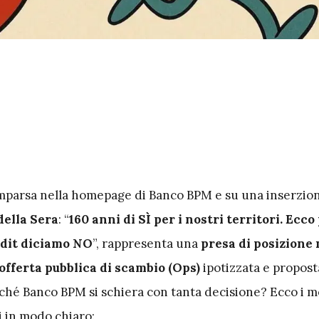
omparsa nella homepage di Banco BPM e su una inserzio
della Sera
: “
160 anni di SÌ per i nostri territori. Ecc
edit diciamo NO
”, rappresenta una
presa di posizione 
offerta pubblica di scambio (Ops)
ipotizzata e propost
ché Banco BPM si schiera con tanta decisione? Ecco i m
ti in modo chiaro: