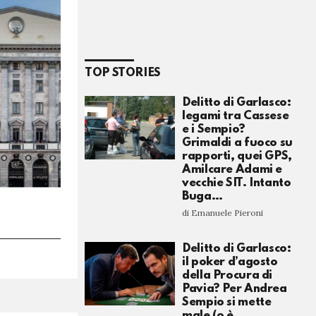
TOP STORIES
Delitto di Garlasco:
legami tra Cassese
e i Sempio?
Grimaldi a fuoco su
rapporti, quei GPS,
Amilcare Adami e
vecchie SIT. Intanto
Buga…
di Emanuele Pieroni
Delitto di Garlasco:
il poker d’agosto
della Procura di
Pavia? Per Andrea
Sempio si mette
male (o è