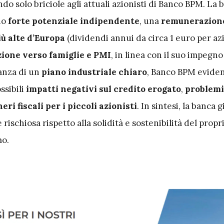
ando solo briciole agli attuali azionisti di Banco BPM. La 
suo
forte potenziale indipendente
, una
remunerazione
più alte d’Europa
(dividendi annui da circa 1 euro per az
ione verso famiglie e PMI
, in linea con il suo impegno
canza di un
piano industriale chiaro
, Banco BPM evide
ossibili
impatti negativi sul credito erogato
,
problemi
eri fiscali per i piccoli azionisti
. In sintesi, la banca 
rischiosa rispetto alla solidità e sostenibilità del propr
o.