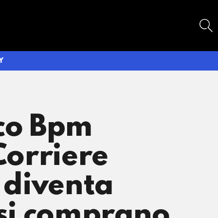
SEARCH
Y
nco Bpm
Corriere
o diventa
 si comprano