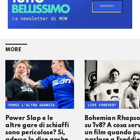
MORE
PORGI L'ALTRA GUANCIA
LIVE FOREVER?
Power Slap e le
Bohemian Rhaps
altre gare di schiaffi
su Tv8? A cosa ser
sono pericolose? Si,
un film quando pu
adesso lo dice anche
parlare a Freddie