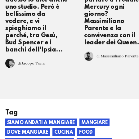
uno studio. Però è
Mercury ogni
bellissimo da
giorno?
vedere, e vi
Massimiliano
spieghiamo il
Parente e la
perché, tra Gesù,
convivenza con il
Bud Spencer e i
leader dei Queen.
banchi dell'Ipsia...
di Massimiliano Parente
di Jacopo Tona
Tag
SIAMO ANDATI A MANGIARE
MANGIARE
DOVE MANGIARE
CUCINA
FOOD