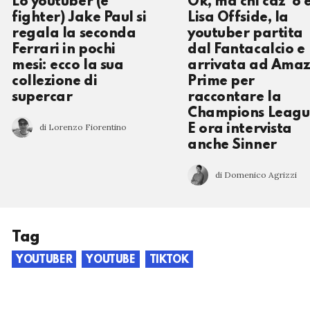
Lo youtuber (e
Ok, ma chi caz*o 
fighter) Jake Paul si
Lisa Offside, la
regala la seconda
youtuber partita
Ferrari in pochi
dal Fantacalcio e
mesi: ecco la sua
arrivata ad Ama
collezione di
Prime per
supercar
raccontare la
Champions Leagu
di Lorenzo Fiorentino
E ora intervista
anche Sinner
di Domenico Agrizzi
Tag
YOUTUBER
YOUTUBE
TIKTOK