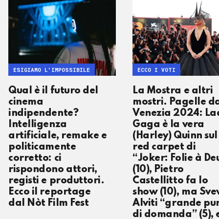
ESIGIAMO L'IMPOSSIBILE
ECCO I VOTI
Qual è il futuro del
La Mostra e altri
cinema
mostri. Pagelle d
indipendente?
Venezia 2024: La
Intelligenza
Gaga è la vera
artificiale, remake e
(Harley) Quinn sul
politicamente
red carpet di
corretto: ci
“Joker: Folie à De
rispondono attori,
(10), Pietro
registi e produttori.
Castellitto fa lo
Ecco il reportage
show (10), ma Sve
dal Nòt Film Fest
Alviti “grande pu
di domanda” (5), 