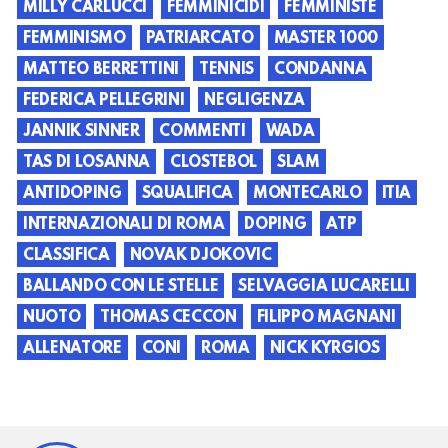
MILLY CARLUCCI
FEMMINICIDI
FEMMINISTE
FEMMINISMO
PATRIARCATO
MASTER 1000
MATTEO BERRETTINI
TENNIS
CONDANNA
FEDERICA PELLEGRINI
NEGLIGENZA
JANNIK SINNER
COMMENTI
WADA
TAS DI LOSANNA
CLOSTEBOL
SLAM
ANTIDOPING
SQUALIFICA
MONTECARLO
ITIA
INTERNAZIONALI DI ROMA
DOPING
ATP
CLASSIFICA
NOVAK DJOKOVIC
BALLANDO CON LE STELLE
SELVAGGIA LUCARELLI
NUOTO
THOMAS CECCON
FILIPPO MAGNANI
ALLENATORE
CONI
ROMA
NICK KYRGIOS