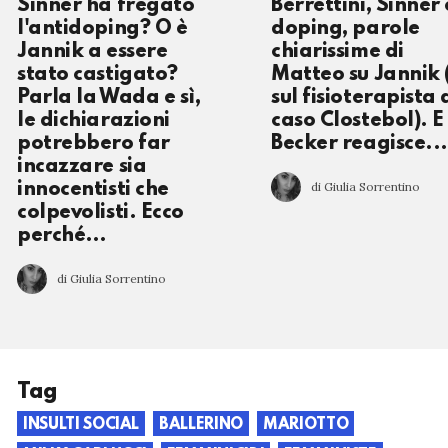
Sinner ha fregato
Berrettini, Sinner 
l'antidoping? O è
doping, parole
Jannik a essere
chiarissime di
stato castigato?
Matteo su Jannik 
Parla la Wada e sì,
sul fisioterapista 
le dichiarazioni
caso Clostebol). E
potrebbero far
Becker reagisce...
incazzare sia
di Giulia Sorrentino
innocentisti che
colpevolisti. Ecco
perché…
di Giulia Sorrentino
Tag
INSULTI SOCIAL
BALLERINO
MARIOTTO