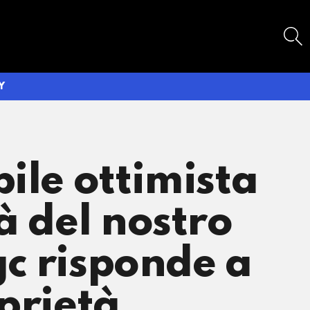
SEARCH
Y
ile ottimista
à del nostro
gc risponde a
prietà