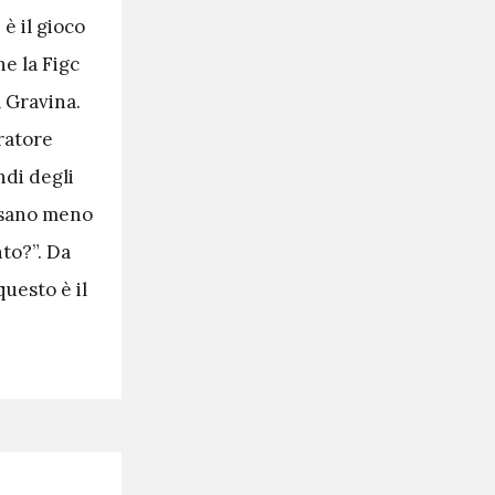
è il gioco
e la Figc
 Gravina.
ratore
ndi degli
pesano meno
nto?”. Da
questo è il