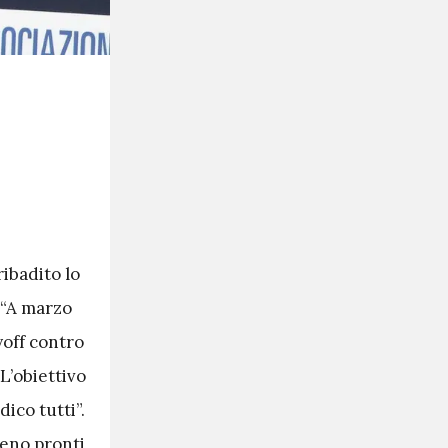
ribadito lo
 “A marzo
yoff contro
“L’obiettivo
ico tutti”.
meno pronti