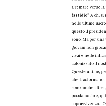
a remare verso la
fastidio
”. A chi s
nelle ultime uscit
questo il president
sono. Ma per una v
giovani non giocan
vivai e nelle infr
colonizzato il nos
Queste ultime, per
che trasformano le
sono anche altre”, 
possiamo fare, qui
sopravvivenza. “O