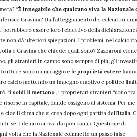
 meta? “
È innegabile che qualcuno viva la Nazionale
i riferisce Gravina? Dall’atteggiamento dei calciatori di
e potrebbero essere loro l’obiettivo della dichiarazione
e non dà ulteriori spiegazioni. I problemi, nel calcio ita
olta è Gravina che chiede: quali sono? Zazzaroni elenca
o, gli stranieri in campo sono sempre di più, gli invest
astrutture sono un miraggio e le
proprietà estere
hann
tro calcio mettendo un impegno emotivo e politico limit
ò, “
i soldi li mettono
”, i proprietari stranieri “sono tra
 risorse in capitale, dando ossigeno al sistema. Per me 
e cioè il clima che si crea dopo ogni partita dell’Italia. C
ndi, se il denaro arriva da quei canali. Questione di
gni volta che la
Nazionale commette un passo falso
,