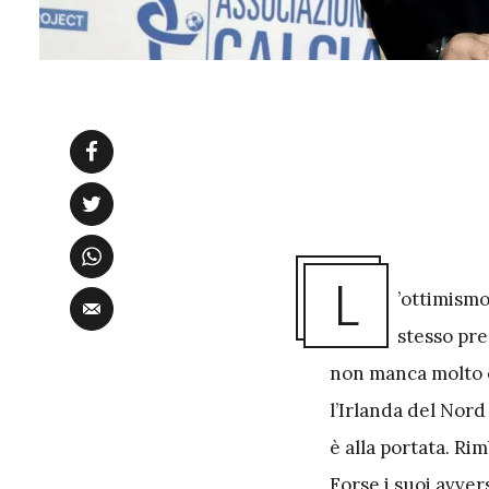
L
’ottimism
stesso pr
non manca molto e 
l’Irlanda del Nord
è alla portata. Ri
Forse i suoi avver