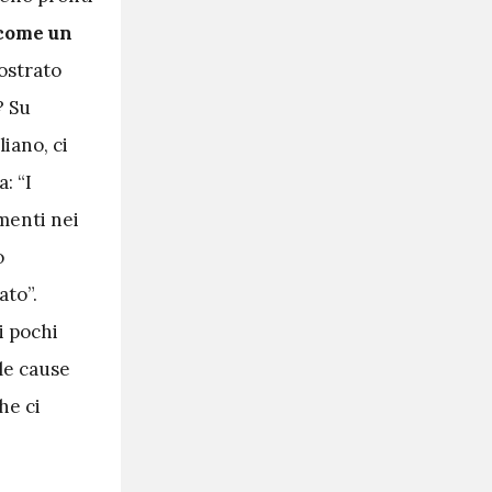
 come un
mostrato
? Su
liano, ci
: “I
imenti nei
o
ato”.
 i pochi
le cause
he ci