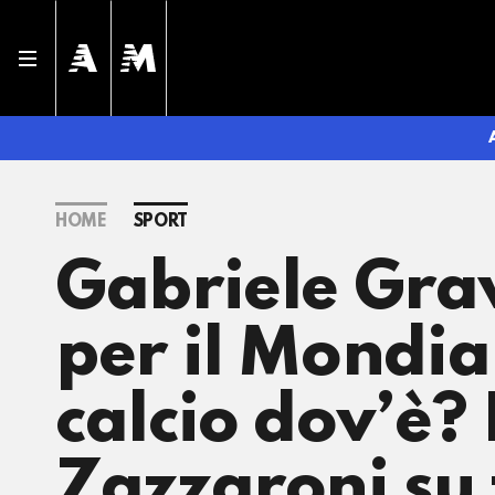
HOME
SPORT
Gabriele Grav
per il Mondia
calcio dov’è? 
Zazzaroni su 