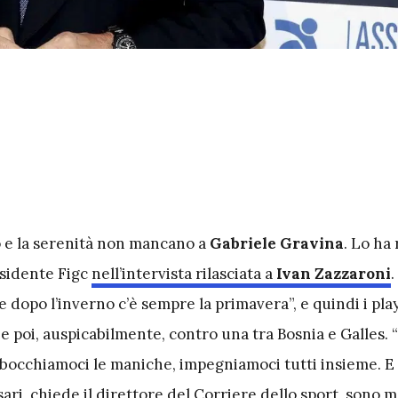
o e la serenità non mancano a
Gabriele Gravina
. Lo ha 
esidente Figc
nell’intervista rilasciata a
Ivan Zazzaroni
.
dopo l’inverno c’è sempre la primavera”, e quindi i pla
 e poi, auspicabilmente, contro una tra Bosnia e Galles. 
mbocchiamoci le maniche, impegniamoci tutti insieme. E d
sari, chiede il direttore del Corriere dello sport, sono 