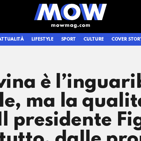
ATTUALITÀ
LIFESTYLE
SPORT
CULTURE
COVER STOR
ina è l’inguarib
le, ma la qualit
Il presidente Fi
tutto, dalle pro