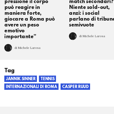
pressione il corpo
match secondari?
può reagire in
Niente sold-out,
maniera forte,
anzi: i social
giocare a Roma può
parlano di tribun
avere un peso
semivuote
emotivo
di Michele Larosa
importante”
di Michele Larosa
Tag
JANNIK SINNER
TENNIS
INTERNAZIONALI DI ROMA
CASPER RUUD