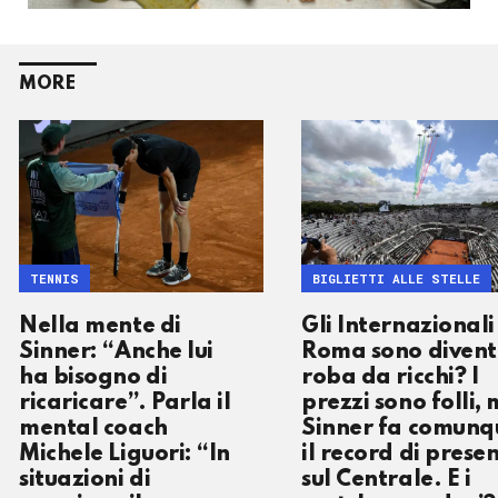
MORE
TENNIS
BIGLIETTI ALLE STELLE
Nella mente di
Gli Internazionali
Sinner: “Anche lui
Roma sono divent
ha bisogno di
roba da ricchi? I
ricaricare”. Parla il
prezzi sono folli,
mental coach
Sinner fa comunq
Michele Liguori: “In
il record di prese
situazioni di
sul Centrale. E i