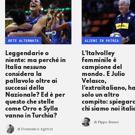
RETE ALTERNATA
ALIENI IN PATRIA
Leggendarie o
L’Italvolley
niente: ma perché in
femminile è
Italia nessuno
campione del
considera la
mondo. E Julio
pallavolo oltre ai
Velasco,
successi della
l'extraitaliano, h
Nazionale? Ed è per
solo un altro
questo che stelle
compito: spiegarc
come Orro e Sylla
chi siamo noi itali
vanno in Turchia?
di Pippo Russo
di Domenico Agrizzi