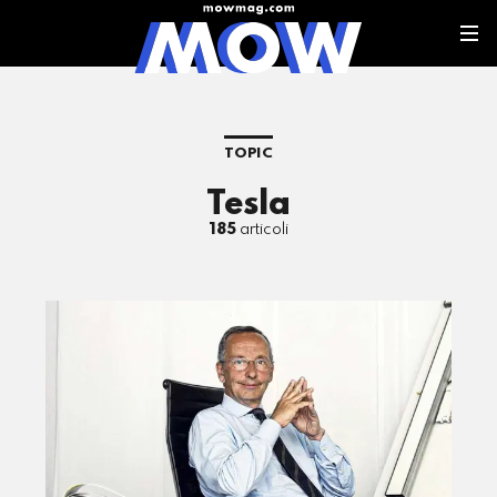
TOPIC
Tesla
185
articoli