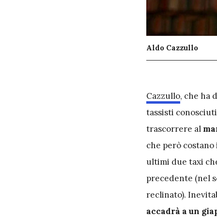
Aldo Cazzullo
C
azzullo
, che ha 
tassisti conosciuti
trascorrere al
ma
che però costano i
ultimi due taxi c
precedente (nel s
reclinato). Inevit
accadrà a un gi