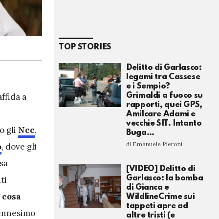
TOP STORIES
Delitto di Garlasco:
legami tra Cassese
e i Sempio?
affida a
Grimaldi a fuoco su
rapporti, quei GPS,
Amilcare Adami e
vecchie SIT. Intanto
o gli
Ncc
,
Buga…
di Emanuele Pieroni
o
, dove gli
sa
[VIDEO] Delitto di
Garlasco: la bomba
ti
di Gianca e
,
cosa
WildlineCrime sui
tappeti apre ad
’ennesimo
altre tristi (e