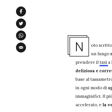
N
oto scritt
un lungo
prendere il
taxi
a
deliziosa e corre
base al tassametr
in ogni modo di
s
immaginifici. Il pi
accelerato, e
la v