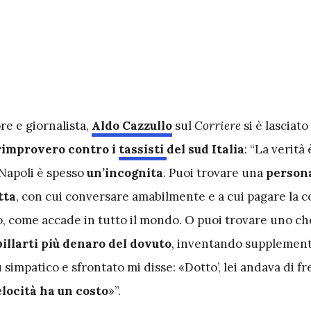
ore e giornalista,
Aldo Cazzullo
sul
Corriere
si è lasciat
rimprovero contro i
tassisti
del sud Italia
: “La verità
 Napoli è spesso
un’incognita
. Puoi trovare una
person
tta
, con cui conversare amabilmente e a cui pagare la c
o, come accade in tutto il mondo. O puoi trovare uno ch
pillarti più denaro del dovuto
, inventando supplement
ù simpatico e sfrontato mi disse: «Dotto’, lei andava di fre
elocità ha un costo
»”.