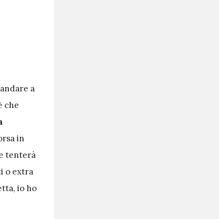
o andare a
 è che
a
orsa in
e tenterà
i o extra
tta, io ho