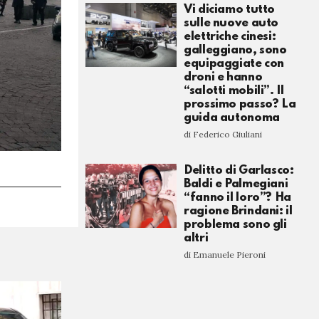
Vi diciamo tutto
sulle nuove auto
elettriche cinesi:
galleggiano, sono
equipaggiate con
droni e hanno
“salotti mobili”. Il
prossimo passo? La
guida autonoma
di Federico Giuliani
Delitto di Garlasco:
Baldi e Palmegiani
“fanno il loro”? Ha
ragione Brindani: il
problema sono gli
altri
di Emanuele Pieroni