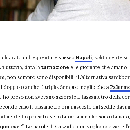
dichiarato di frequentare spesso
Napoli
, solitamente si 
. Tuttavia, data la
turnazione
e le giornate che amano
re
, non sempre sono disponibili: “L’alternativa sarebber
l doppio o anche il triplo. Sempre meglio che a
Palerm
he ho preso non avevano azzerato il tassametro della cor
econdo caso il tassametro era nascosto dal sedile davan
abilmente ho pensato: se lo fanno a me che sono italiano
apponese
?”. Le parole di
Cazzullo
non vogliono essere l