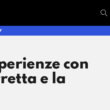
SEARCH
Y
sperienze con
fretta e la