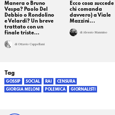
Manera o Bruno
Ecco cosa succede 
Vespa? Paolo Del
chi comanda
Debbio o Rondolino
davvero) a Viale
e Velardi? Un breve
Mazzini...
trattato con un
di Alessio Mannino
finale triste…
di Ottavio Cappellani
Tag
GOSSIP
SOCIAL
RAI
CENSURA
GIORGIA MELONI
POLEMICA
GIORNALISTI