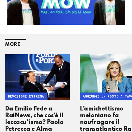
MORE
DEVOZIONE ESTREMA
AGGIUNGI UN POSTO A TAV
Da Emilio Fede a
L’amichettismo
RaiNews, che cos’è il
meloniano fa
leccacu*ismo? Paolo
naufragare il
Petrecca e Alma
transatlantico Ra