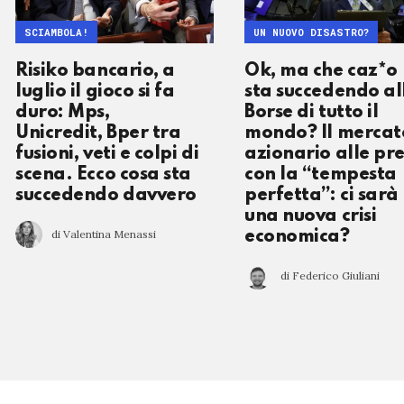
SCIAMBOLA!
UN NUOVO DISASTRO?
Risiko bancario, a
Ok, ma che caz*o
luglio il gioco si fa
sta succedendo al
duro: Mps,
Borse di tutto il
Unicredit, Bper tra
mondo? Il mercat
fusioni, veti e colpi di
azionario alle pr
scena. Ecco cosa sta
con la “tempesta
succedendo davvero
perfetta”: ci sarà
una nuova crisi
di Valentina Menassi
economica?
di Federico Giuliani