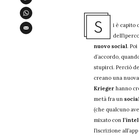
S
i è capito
dell’iperc
nuovo social
. Poi
d’accordo, quando 
stupirci. Perciò d
creano una nuova 
Krieger
hanno cr
metà fra un
socia
(che qualcuno ave
mixato con
l’inte
l’iscrizione all’ap