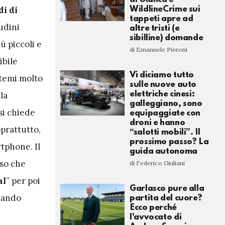
di di
WildlineCrime sui
tappeti apre ad
udini
altre tristi (e
sibilline) domande
ù piccoli e
di Emanuele Pieroni
ibile
Vi diciamo tutto
 temi molto
sulle nuove auto
la
elettriche cinesi:
galleggiano, sono
 si chiede
equipaggiate con
droni e hanno
oprattutto,
“salotti mobili”. Il
prossimo passo? La
rtphone. Il
guida autonoma
sso che
di Federico Giuliani
al
” per poi
Garlasco pure alla
quando
partita del cuore?
Ecco perché
l'avvocato di