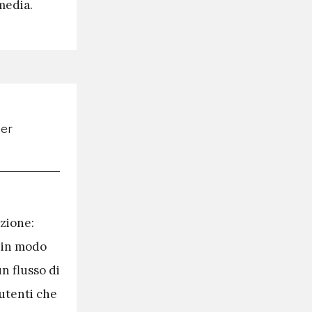
media.
azione:
i in modo
un flusso di
 utenti che