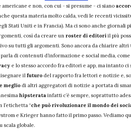
 americane e non, con cui - si presume - ci siano
accor
nche questa materia molto calda, vedi le recenti vicissit
gli Stati Uniti e in Francia). Ma ci sono anche giornali pi
argomenti, così da creare un
roster di editori
il più poss
vo su tutti gli argomenti. Sono ancora da chiarire altri
 parla di contenuti d’informazione e social media, come 
vacy
e lo stesso accordo fra editori e app, ma intanto ci
disegnare il
futuro
del rapporto fra lettori e notizie e, s
e meglio
di altri aggregatori di notizie a portata di sma
’ennesima
hipsterata
infatti c’è sempre, soprattutto ade
 l’etichetta “
che può rivoluzionare il mondo dei soci
Systrom e Krieger hanno fatto il primo passo. Vediamo 
su scala globale.