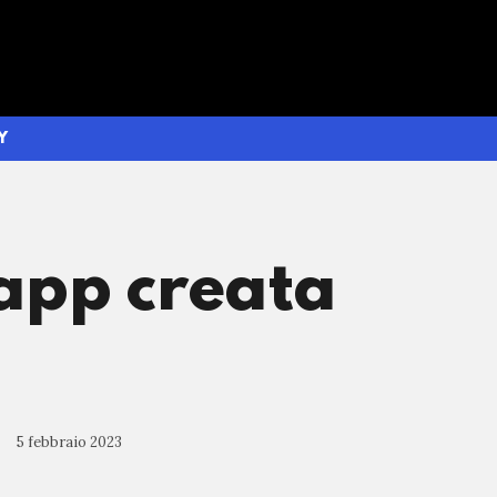
Y
'app creata
5 febbraio 2023