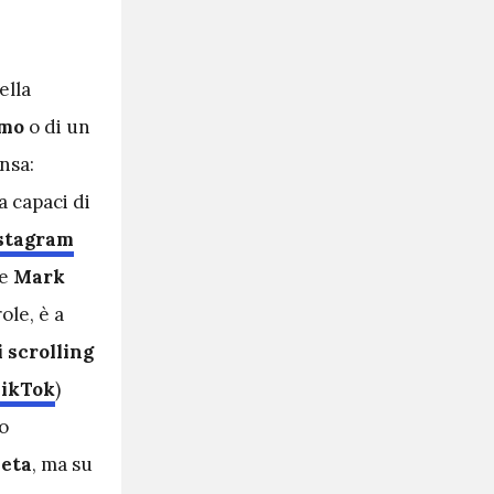
ella
tmo
o di un
ensa:
a capaci di
stagram
e
Mark
ole, è a
 scrolling
ikTok
)
o
beta
, ma su