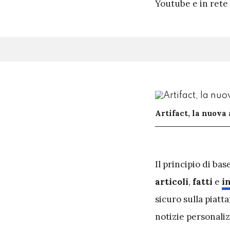
Youtube e in rete 
Artifact, la nuova
I
l principio di bas
articoli
,
fatti
e
i
sicuro sulla piatt
notizie personali