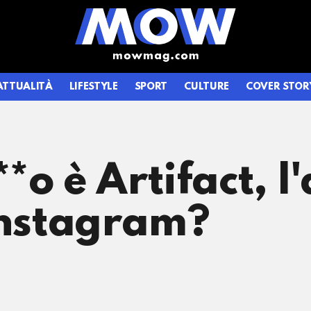
ATTUALITÀ
LIFESTYLE
SPORT
CULTURE
COVER STOR
*o è Artifact, l
Instagram?