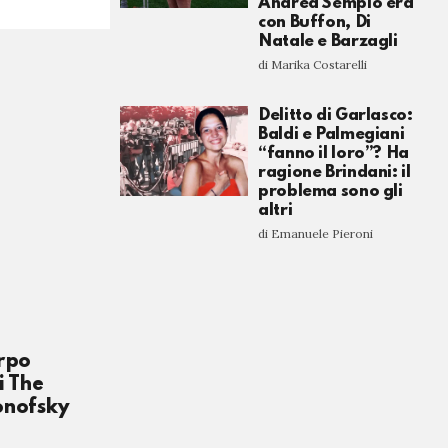
Andrea Sempio era
con Buffon, Di
Natale e Barzagli
di Marika Costarelli
Delitto di Garlasco:
Baldi e Palmegiani
“fanno il loro”? Ha
ragione Brindani: il
problema sono gli
altri
di Emanuele Pieroni
rpo
i The
onofsky