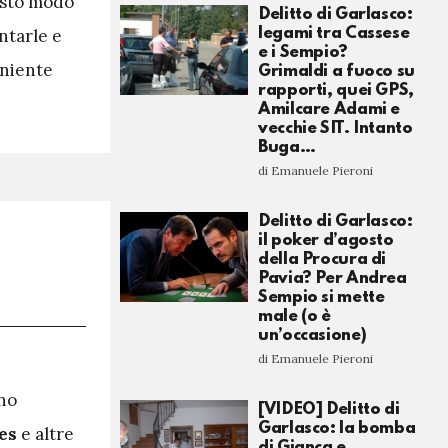
uesto modo
Delitto di Garlasco:
ntarle e
legami tra Cassese
e i Sempio?
, niente
Grimaldi a fuoco su
rapporti, quei GPS,
Amilcare Adami e
vecchie SIT. Intanto
Buga…
di Emanuele Pieroni
Delitto di Garlasco:
il poker d’agosto
della Procura di
Pavia? Per Andrea
Sempio si mette
male (o è
un’occasione)
di Emanuele Pieroni
ono
[VIDEO] Delitto di
Garlasco: la bomba
es
e altre
di Gianca e