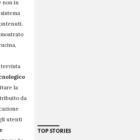
e non in
 sistema
contenuti.
dimostrato
 cucina,
ntervista
ecnologico
itare la
tribuito da
icazione
gli utenti
e
TOP STORIES