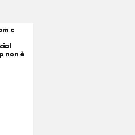
rom e
cial
pp non è