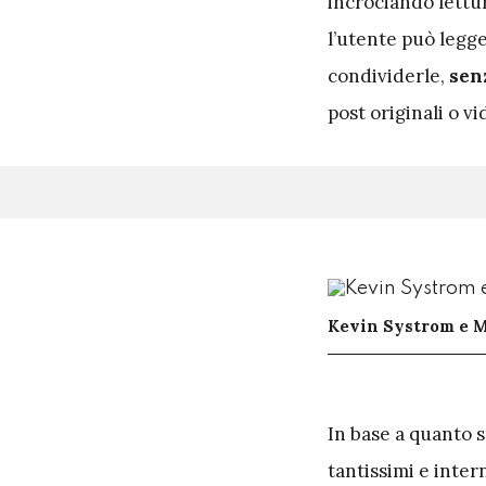
incrociando lettur
l’utente può legg
condividerle,
senz
post originali o v
Kevin Systrom e M
I
n base a quanto s
tantissimi e intern