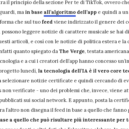
a il principio della sezione Per te di TikTok, ovvero ch
 guardi, ma
in base
all’algoritmo
dell’app
e quindi a un
aforma che sul tuo
feed
viene indirizzato il genere dei 
i possono leggere notizie di carattere musicale se hai 
uesti articoli, e così con le notizie di politica estera e la
nfatti quanto spiegato da
The Verge
, testata americana
ecnologia e a cui i creatori dell’app hanno concesso un’i
 progetto lunedì,
la tecnologia dell’IA è il vero core t
 a selezionare notizie certificate e quindi cercando di ev
 non verificate - uno dei problemi che, invece, viene at
pubblicati sui social network. E appunto, posta la certif
 tra l’altro non disegna il feed in base a quello che fanno 
base a quello che può risultare più interessante per t