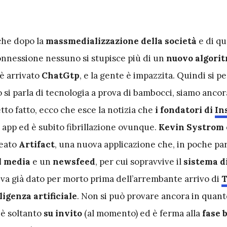
 che dopo la
massmedializzazione della società
e di qu
onnessione nessuno si stupisce più di un
nuovo algori
 è arrivato
ChatGtp
, e la gente è impazzita. Quindi si p
si parla di tecnologia a prova di bambocci, siamo ancor
etto fatto, ecco che esce la notizia che
i fondatori di
In
app ed è subito fibrillazione ovunque.
Kevin Systrom
eato
Artifact
, una nuova applicazione che, in poche par
l media
e un
newsfeed
, per cui sopravvive il
sistema di
va già dato per morto prima dell’arrembante arrivo di
T
lligenza artificiale
. Non si può provare ancora in quant
p è soltanto
su invito
(al momento) ed è ferma alla
fase 