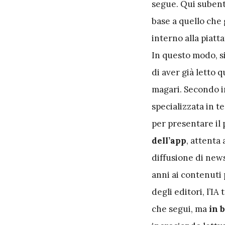
segue. Qui subentr
base a quello che
interno alla piatt
In questo modo, s
di aver già letto q
magari. Secondo i
specializzata in t
per presentare il
dell’app
, attenta
diffusione di news
anni ai contenuti 
degli editori, l’IA
che segui, ma
in 