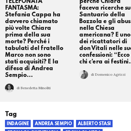
TELEFONATA
perché Chiara
FANTASMA:
faceva ricerche su
Stefania Cappa ha
Santuario della
davvero chiamato
Bozzola e gli abus
più volte Chiara
nella Chiesa
prima della sua
americana? E uno
morte? Perché i
dei ricattatori di
tabulati del fratello
don Vitali nelle su
Marco non sono
confessioni: “Ecco
stati acquisiti? E la
chi c’era ai festin
difesa di Andrea
di Domenico Agrizzi
Sempio…
di Benedetta Minoliti
Tag
INDAGINE
ANDREA SEMPIO
ALBERTO STASI