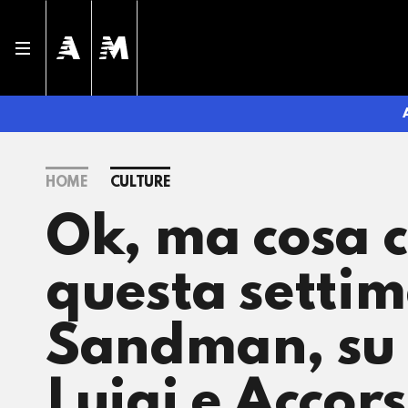
HOME
CULTURE
Ok, ma cosa 
questa settim
Sandman, su 
Luigi e Accors