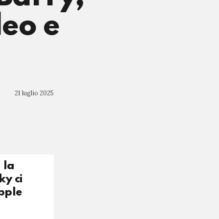
eo e
21 luglio 2025
 la
y ci
pple