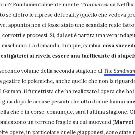
rici? Fondamentalmente niente.
Trainwreck
su Netflix
to se dietro le riprese del reality (quello che vedeva pr
, appunto) non ci fosse stato uno scandalo reale fatto 
i corrotti e processi. Sì, dal set è partita una vera indagi
i mischiano. La domanda, dunque, cambia:
cosa succed
stigatrici si rivela essere una tarfficante di stupe
 secondo volume della seconda stagione di
The Sandma
x sa gestire le polemiche, anche quelle che non la riguar
 Gaiman, il fumettista che ha realizzato l’opera che ha i
ei guai dopo le accuse pesanti che otto donne hanno mo
ella che è in corso, comunque, sarà l’ultima stagione. Gl
omics sono un terreno fragile su cui muoversi (
Marvel
olte opere, in particolare quelle giapponesi, sono state 