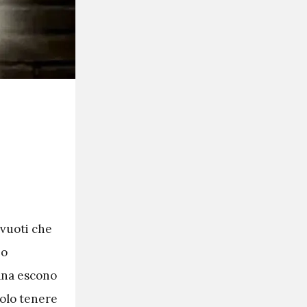
 vuoti che
 o
ana escono
solo tenere