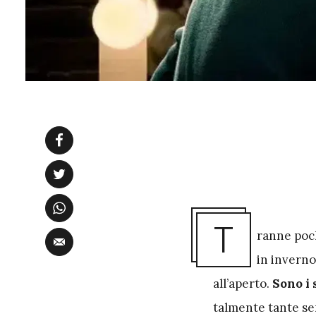
T
ranne poch
in inverno
all’aperto.
Sono i 
talmente tante ser