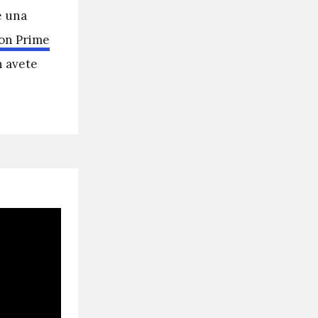
e una
on Prime
n avete