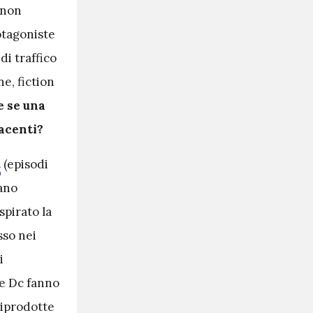
 non
otagoniste
di traffico
ne, fiction
e se una
facenti?
n
(episodi
dano
spirato la
sso nei
i
e Dc fanno
riprodotte