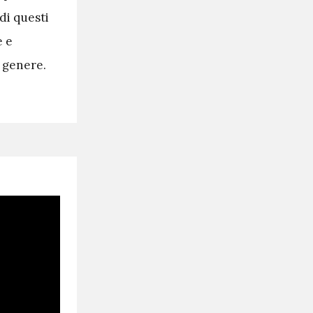
di questi
e e
 genere.