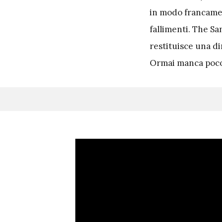
in modo francament
fallimenti. The S
restituisce una d
Ormai manca poco,