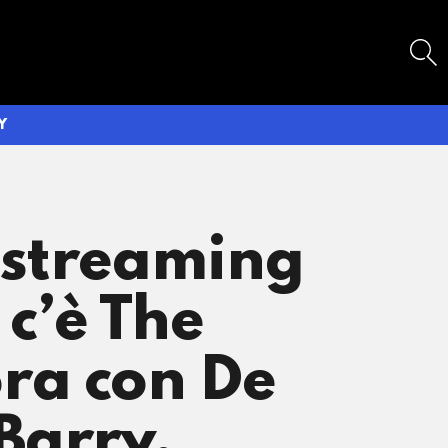
SEARCH
Y
 streaming
c’è The
ra con De
 Barry,