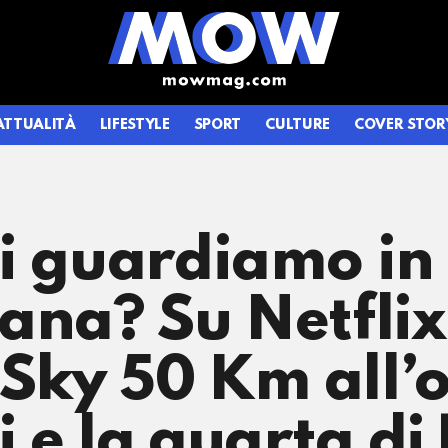
ATTUALITÀ
LIFESTYLE
SPORT
CULTURE
COVER STOR
ci guardiamo in
ana? Su Netflix 
Sky 50 Km all’o
i e la quarta di