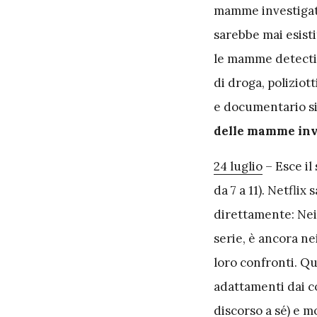
mamme investigat
sarebbe mai esisti
le mamme detective
di droga, poliziott
e documentario s
delle mamme inve
24 luglio
– Esce il
da 7 a 11). Netfli
direttamente: Neil
serie, è ancora n
loro confronti. Qu
adattamenti dai c
discorso a sé) e m