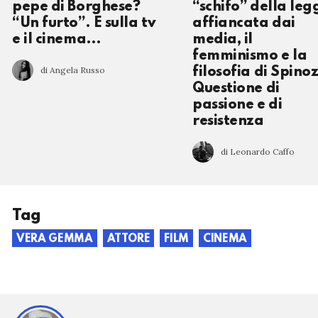
pepe di Borghese?
“schifo” della leg
“Un furto”. E sulla tv
affiancata dai
e il cinema…
media, il
femminismo e la
di Angela Russo
filosofia di Spino
Questione di
passione e di
resistenza
di Leonardo Caffo
Tag
VERA GEMMA
ATTORE
FILM
CINEMA