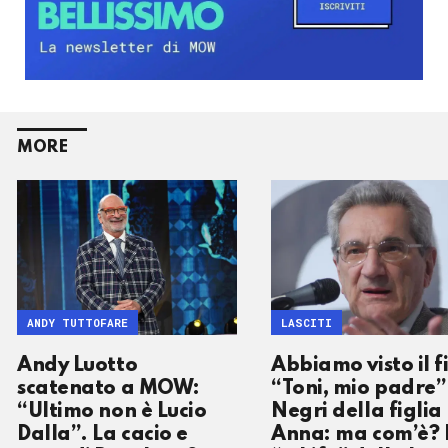
MORE
ANDY TUTTOFARE
LASCITI
Andy Luotto
Abbiamo visto il f
scatenato a MOW:
“Toni, mio padre”
“Ultimo non è Lucio
Negri della figlia
Dalla”. La cacio e
Anna: ma com’è? 