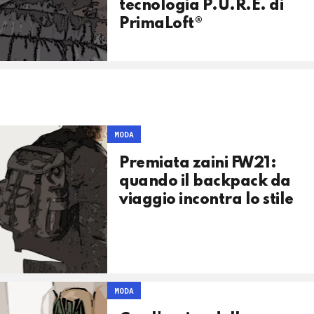
tecnologia P.U.R.E. di
PrimaLoft®
MODA
Premiata zaini FW21:
quando il backpack da
viaggio incontra lo stile
MODA