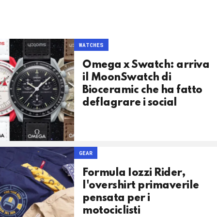
WATCHES
Omega x Swatch: arriva
il MoonSwatch di
Bioceramic che ha fatto
deflagrare i social
GEAR
Formula Iozzi Rider,
l'overshirt primaverile
pensata per i
motociclisti