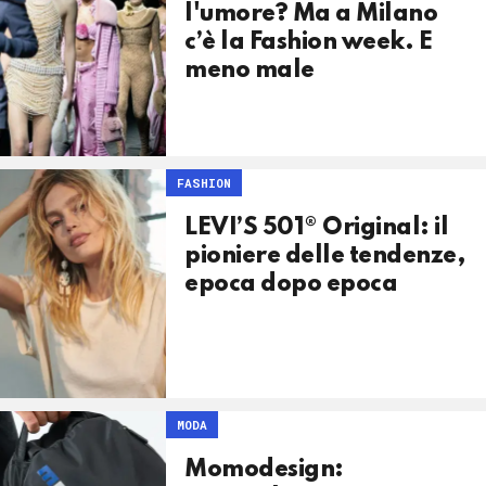
l'umore? Ma a Milano
c’è la Fashion week. E
meno male
FASHION
LEVI’S 501® Original: il
pioniere delle tendenze,
epoca dopo epoca
MODA
Momodesign: