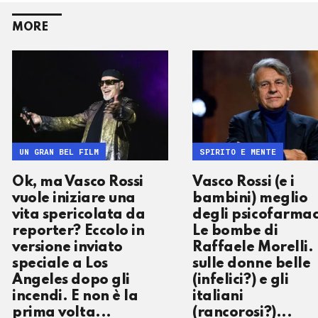
MORE
UN GRAN BEL FILM
SPIRITO E MENTE
Ok, ma Vasco Rossi
Vasco Rossi (e i
vuole iniziare una
bambini) meglio
vita spericolata da
degli psicofarmac
reporter? Eccolo in
Le bombe di
versione inviato
Raffaele Morelli. 
speciale a Los
sulle donne belle
Angeles dopo gli
(infelici?) e gli
incendi. E non è la
italiani
prima volta...
(rancorosi?)...