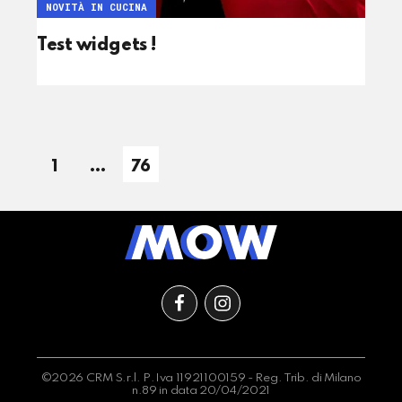
NOVITÀ IN CUCINA
Test widgets !
1
…
76
©2026 CRM S.r.l. P.Iva 11921100159 - Reg. Trib. di Milano
n.89 in data 20/04/2021