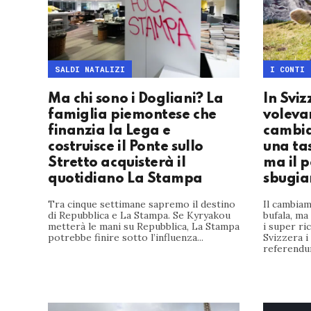
SALDI NATALIZI
I CONTI
Ma chi sono i Dogliani? La
In Sviz
famiglia piemontese che
voleva
finanzia la Lega e
cambia
costruisce il Ponte sullo
una tas
Stretto acquisterà il
ma il p
quotidiano La Stampa
sbugi
Tra cinque settimane sapremo il destino
Il cambiam
di Repubblica e La Stampa. Se Kyryakou
bufala, ma
metterà le mani su Repubblica, La Stampa
i super ri
potrebbe finire sotto l’influenza...
Svizzera i
referendum