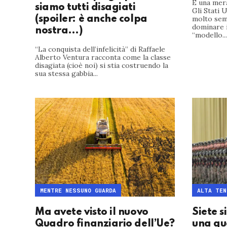
È una mera
siamo tutti disagiati
Gli Stati 
(spoiler: è anche colpa
molto sem
dominare 
nostra…)
“modello...
“La conquista dell’infelicità” di Raffaele
Alberto Ventura racconta come la classe
disagiata (cioè noi) si stia costruendo la
sua stessa gabbia...
MENTRE NESSUNO GUARDA
ALTA TEN
Ma avete visto il nuovo
Siete s
Quadro finanziario dell’Ue?
una gu