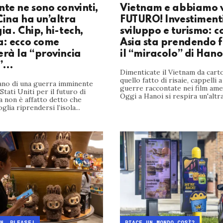
te ne sono convinti,
Vietnam e abbiamo vi
Cina ha un’altra
FUTURO! Investimenti
ia. Chip, hi-tech,
sviluppo e turismo: co
a: ecco come
Asia sta prendendo 
erà la “provincia
il “miracolo” di Hano
e”…
Dimenticate il Vietnam da carto
quello fatto di risaie, cappelli 
lano di una guerra imminente
guerre raccontate nei film amer
Stati Uniti per il futuro di
Oggi a Hanoi si respira un'altra 
 non è affatto detto che
lia riprendersi l’isola...
N, PLEASE!
PIACE UN MONDO COSÌ?