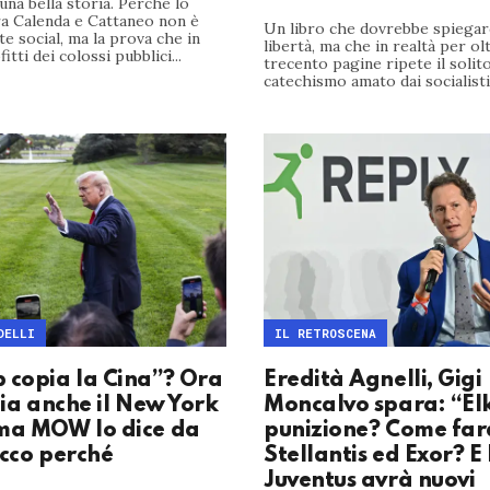
una bella storia. Perché lo
ra Calenda e Cattaneo non è
Un libro che dovrebbe spiegarc
ite social, ma la prova che in
libertà, ma che in realtà per ol
fitti dei colossi pubblici...
trecento pagine ripete il solit
catechismo amato dai socialisti (
DELLI
IL RETROSCENA
 copia la Cina”? Ora
Eredità Agnelli, Gigi
lia anche il New York
Moncalvo spara: “El
ma MOW lo dice da
punizione? Come far
Ecco perché
Stellantis ed Exor? E 
Juventus avrà nuovi