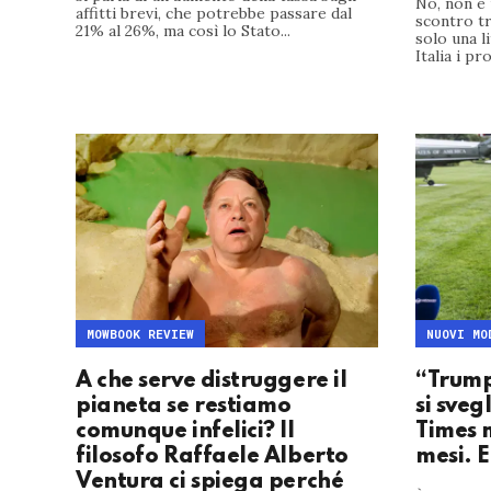
No, non è 
affitti brevi, che potrebbe passare dal
scontro t
21% al 26%, ma così lo Stato...
solo una l
Italia i pro
MOWBOOK REVIEW
NUOVI MO
A che serve distruggere il
“Trump
pianeta se restiamo
si sveg
comunque infelici? Il
Times 
filosofo Raffaele Alberto
mesi. 
Ventura ci spiega perché