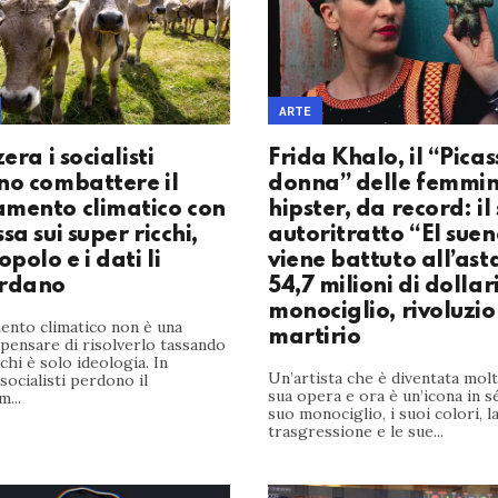
ARTE
zera i socialisti
Frida Khalo, il “Picas
no combattere il
donna” delle femmin
mento climatico con
hipster, da record: il
sa sui super ricchi,
autoritratto “El suen
opolo e i dati li
viene battuto all’ast
ardano
54,7 milioni di dollari
monociglio, rivoluzio
ento climatico non è una
martirio
 pensare di risolverlo tassando
cchi è solo ideologia. In
Un’artista che è diventata molt
 socialisti perdono il
sua opera e ora è un’icona in sé
...
suo monociglio, i suoi colori, l
trasgressione e le sue...