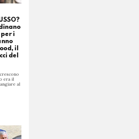
LUSSO?
rdinano
per i
anno
ood, il
cci del
 crescono
 era il
angiare al