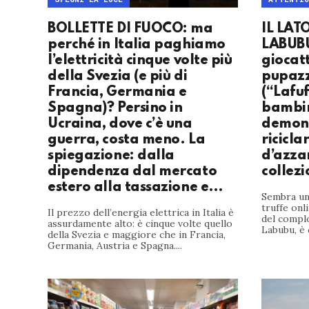
BOLLETTE DI FUOCO: ma
IL LAT
perché in Italia paghiamo
LABUBU
l’elettricità cinque volte più
giocatt
della Svezia (e più di
pupazz
Francia, Germania e
(“Lafuf
Spagna)? Persino in
bambin
Ucraina, dove c’è una
demoni
guerra, costa meno. La
ricicla
spiegazione: dalla
d’azza
dipendenza dal mercato
collezi
estero alla tassazione e…
Sembra un 
truffe onl
Il prezzo dell’energia elettrica in Italia è
del compl
assurdamente alto: è cinque volte quello
Labubu, è 
della Svezia e maggiore che in Francia,
Germania, Austria e Spagna....