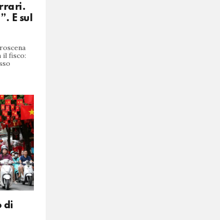
rrari.
. E sul
troscena
il fisco:
esso
 di