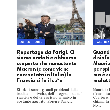
ICI EST PARIS
FAKE NEW
Reportage da Parigi. Ci
Quando
siamo andati e abbiamo
disinf
scoperto che nonostante
Mauriz
Macron (e come viene
per sp
raccontato in Italia) la
ma è c
Francia ci fa il cu*o
malatt
Sì, ok, ci sono i grandi problemi delle
Maurizio F
banlieue in rivolta, dell'integrazione mal
filosofi it
riuscita e del terrorismo islamico in
Corriere,
costante agguato. Eppure Parigi...
chiamarla
No,...