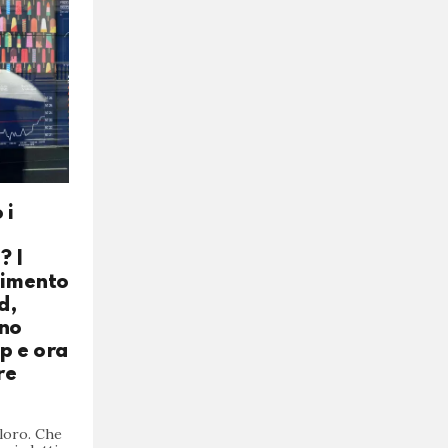
 i
? I
timento
d,
nno
p e ora
re
loro. Che