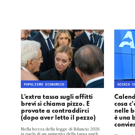
POPULISMO ECONOMICO
OCCHIO C
L’extra tassa sugli affitti
Calenda
brevi si chiama pizzo. E
cosa c'
provate a contraddirci
nelle b
(dopo aver letto il pezzo)
è una 
convie
Nella bozza della legge di Bilancio 2026
si parla di un aumento della tassa sugli