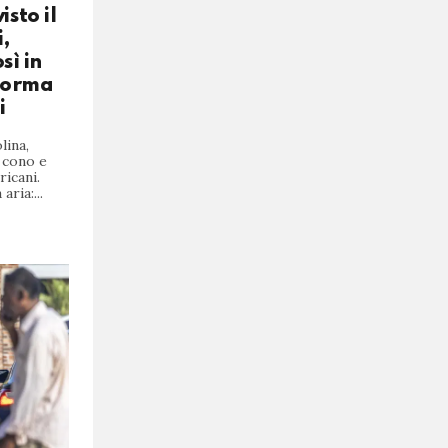
sto il
,
sì in
forma
i
lina,
a cono e
icani.
aria:...