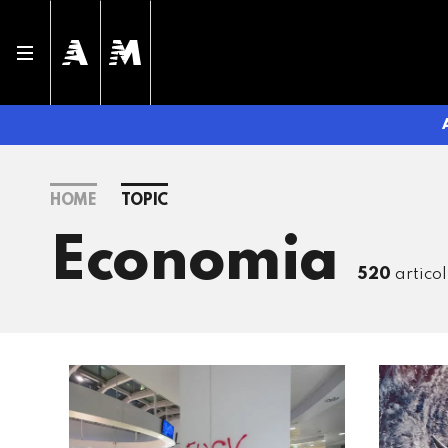
HOME
TOPIC
Economia
520
articol