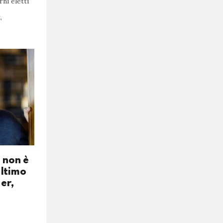
ni eletti
,
 non è
ultimo
er,