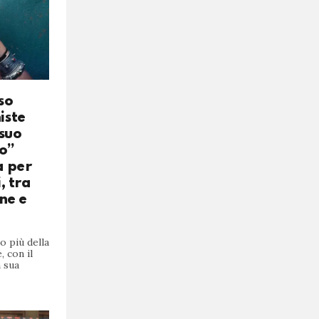
so
iste
 suo
o”
a per
, tra
ne e
o più della
, con il
a sua