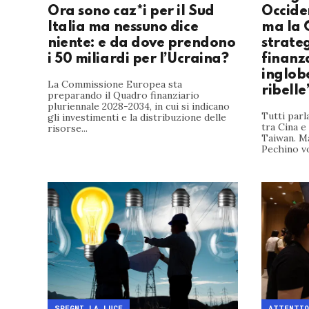
Ora sono caz*i per il Sud
Occiden
Italia ma nessuno dice
ma la 
niente: e da dove prendono
strateg
i 50 miliardi per l’Ucraina?
finanz
inglob
La Commissione Europea sta
ribell
preparando il Quadro finanziario
pluriennale 2028-2034, in cui si indicano
Tutti par
gli investimenti e la distribuzione delle
tra Cina e 
risorse...
Taiwan. Ma
Pechino vog
SPEGNI LA LUCE
ATTENTIO