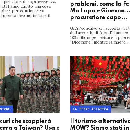
 questione di sopravvivenza.
problemi, come la Fe
Uniti hanno capito una cosa
plice: per continuare a
Ma Lapo e Ginevra...”
il mondo devono imitare il
procuratore capo…
Gigi Moncalvo ci racconta i re
dell’accordo di John Elkann con 
183 milioni per evitare il proc
“Dicembre”, mentre la madre...
SIONE
LA TIGRE ASIATICA
icuri che scoppierà
Il turismo alternativo
erra a Taiwan? Usa e
MOW? Siamo stati in