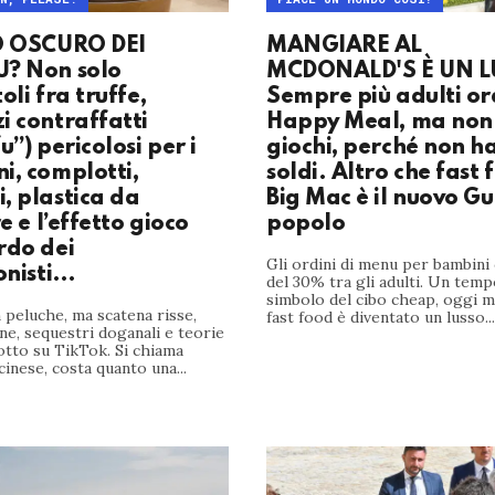
O OSCURO DEI
MANGIARE AL
? Non solo
MCDONALD'S È UN 
oli fra truffe,
Sempre più adulti o
i contraffatti
Happy Meal, ma non 
u”) pericolosi per i
giochi, perché non h
i, complotti,
soldi. Altro che fast f
, plastica da
Big Mac è il nuovo Gu
re e l’effetto gioco
popolo
rdo dei
Gli ordini di menu per bambini
onisti…
del 30% tra gli adulti. Un tempo
simbolo del cibo cheap, oggi m
peluche, ma scatena risse,
fast food è diventato un lusso...
ine, sequestri doganali e teorie
otto su TikTok. Si chiama
cinese, costa quanto una...