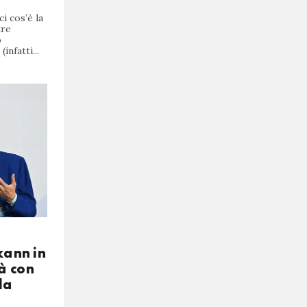
i cos’è la
tre
o
infatti...
kann in
à con
la