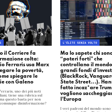
S
L'ÉLITE SENZA VOLTO
 il Corriere fa
Ma lo sapete chi sono
ormazione colta:
“poteri forti” che
io Ferraris usa Marx
controllano il mondo
iegare la povertà,
grandi fondi d'inves
ome spiegare le
(BlackRock, Vanguar
ie con Galeno
State Street...). Ha
fatto incaz*are Trum
erraris, uno dei più noti
vogliono saccheggia
aliani, tiene una rubrica sul
 ma questo basta per non
l'Europa
 comunque disinformazione?
I veri padroni del mondo sono 