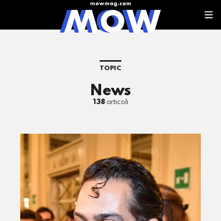
TOPIC
News
138
articoli