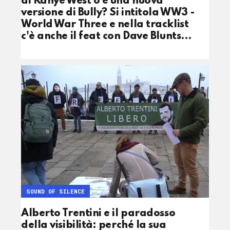
di Kanye West o è una nuova
versione di Bully? Si intitola WW3 -
World War Three e nella tracklist
c'è anche il feat con Dave Blunts…
SOUND OF SILENCE
Alberto Trentini e il paradosso
della visibilità: perché la sua