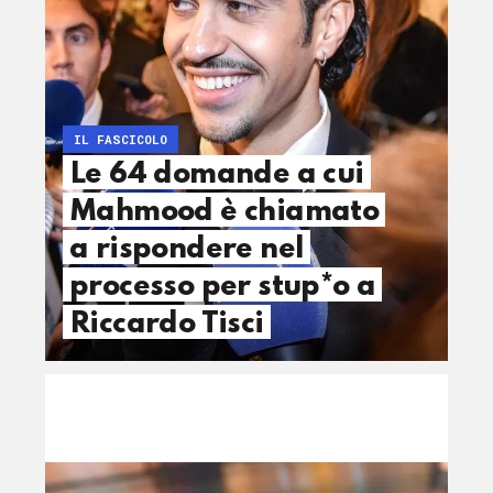
IL FASCICOLO
Le 64 domande a cui
Mahmood è chiamato
a rispondere nel
processo per stup*o a
Riccardo Tisci