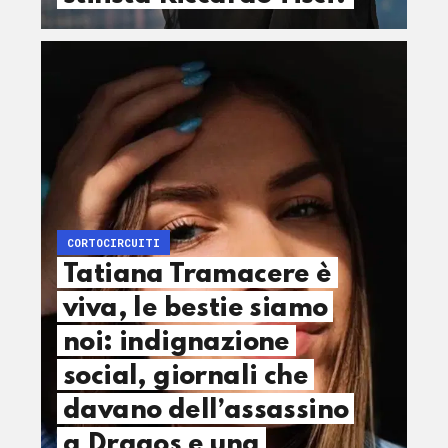
CORTOCIRCUITI
Tatiana Tramacere è
viva, le bestie siamo
noi: indignazione
social, giornali che
davano dell’assassino
a Dragos e una