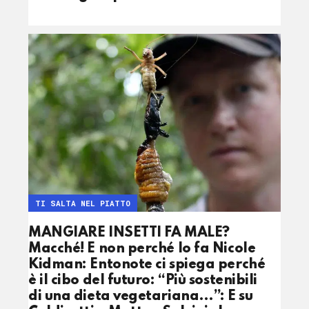
TI SALTA NEL PIATTO
MANGIARE INSETTI FA MALE?
Macché! E non perché lo fa Nicole
Kidman: Entonote ci spiega perché
è il cibo del futuro: “Più sostenibili
di una dieta vegetariana…”: E su