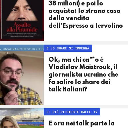
38 milioni) e poi lo
acquista: lo strano caso
della vendita
dell’Espresso a Iervolino
E LO SHARE SI IMPENNA
Ok, ma chi ca**o è
Vladislav Maistrouk, il
giornalista ucraino che
fa salire lo share dei
talk italiani?
LE PIÙ RICHIESTE DALLE TV
E ora nei talk parte la