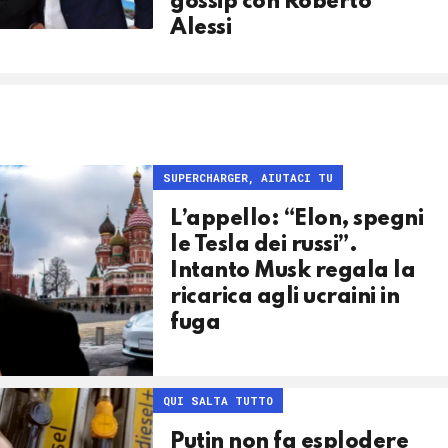
gossip con Roberto
Alessi
SUPERCHARGER, AIUTACI TU
L’appello: “Elon, spegni
le Tesla dei russi”.
Intanto Musk regala la
ricarica agli ucraini in
fuga
QUI SALTA TUTTO
Putin non fa esplodere