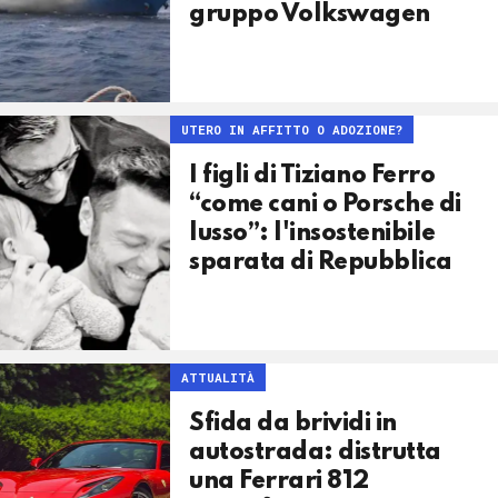
gruppo Volkswagen
UTERO IN AFFITTO O ADOZIONE?
I figli di Tiziano Ferro
“come cani o Porsche di
lusso”: l'insostenibile
sparata di Repubblica
ATTUALITÀ
Sfida da brividi in
autostrada: distrutta
una Ferrari 812