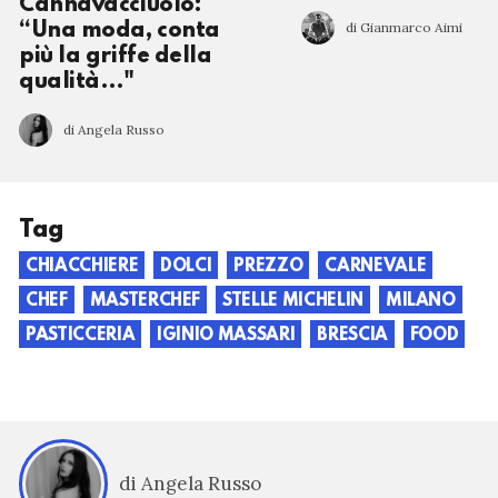
Cannavacciuolo:
di Gianmarco Aimi
“Una moda, conta
più la griffe della
qualità…"
di Angela Russo
Tag
CHIACCHIERE
DOLCI
PREZZO
CARNEVALE
CHEF
MASTERCHEF
STELLE MICHELIN
MILANO
PASTICCERIA
IGINIO MASSARI
BRESCIA
FOOD
di Angela Russo