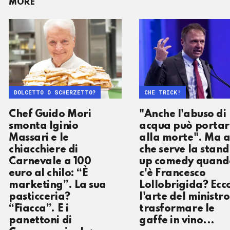
MORE
DOLCETTO O SCHERZETTO?
CHE TRICK!
Chef Guido Mori
"Anche l'abuso di
smonta Iginio
acqua può portar
Massari e le
alla morte". Ma 
chiacchiere di
che serve la stand
Carnevale a 100
up comedy quand
euro al chilo: “È
c'è Francesco
marketing”. La sua
Lollobrigida? Ecc
pasticceria?
l'arte del ministro
“Fiacca”. E i
trasformare le
panettoni di
gaffe in vino...