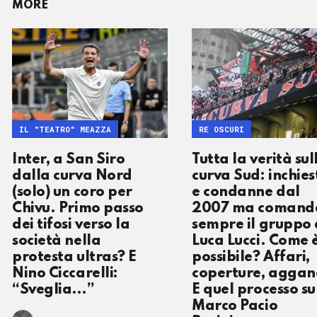
MORE
IL "TEATRO" MEAZZA
RE OSCURI
Inter, a San Siro
Tutta la verità sul
dalla curva Nord
curva Sud: inchies
(solo) un coro per
e condanne dal
Chivu. Primo passo
2007 ma comand
dei tifosi verso la
sempre il gruppo 
società nella
Luca Lucci. Come 
protesta ultras? E
possibile? Affari,
Nino Ciccarelli:
coperture, agganc
“Sveglia…”
E quel processo su
Marco Pacio