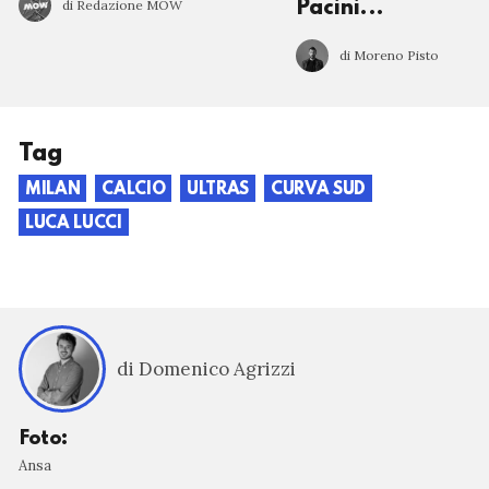
di Redazione MOW
Pacini...
di Moreno Pisto
Tag
MILAN
CALCIO
ULTRAS
CURVA SUD
LUCA LUCCI
di Domenico Agrizzi
Foto:
Ansa