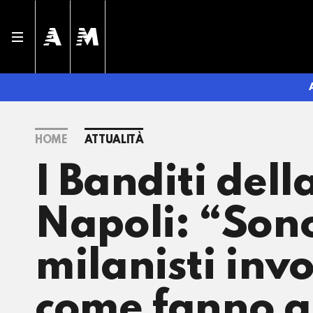
HOME
ATTUALITÀ
I Banditi della
Napoli: “Son
milanisti invo
come fanno a