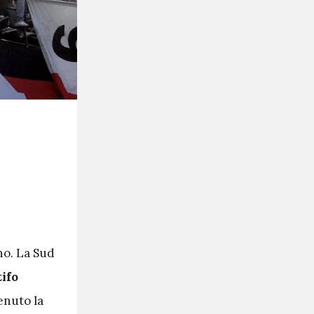
no. La Sud
ifo
enuto la