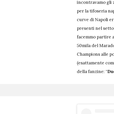
incontravamo gli 
per la tifoseria n
curve di Napoli e
presenti nel sett
facemmo partire a 
50mila del Marado
Champions alle p
(esattamente come
della fanzine: “
Du