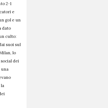
nto 2-1
ocatori e
 un gol e un
a dato
un culto:
ai suoi sul
Milan, lo
 social dei
u una
vevano
 la
dei