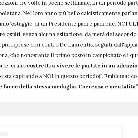
zozzoni tre volte in poche settimane, in un periodo part
apoletana. Nel loro anno più bello calcisticamente parlan
rano ‘ostaggio’ di un Presidente padre padrone. NOI U
ore ospiti, senza alcuna esitazione, da metà del second
più riprese cori contro De Laurentis, seguiti dall'appl
na, che nonostante il primo posto in campionato e i qua
orte, erano
costretti a vivere le partite in un silenzi
 sta capitando a NOI in questo periodo)”. Emblematico i
e facce della stessa medaglia. Coerenza e mentalità
”