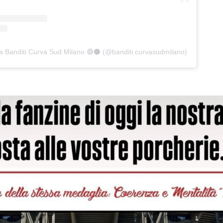
a Banditi Curva Sud Milano 🔴⚫️ (@banditi.curvasudmilano)