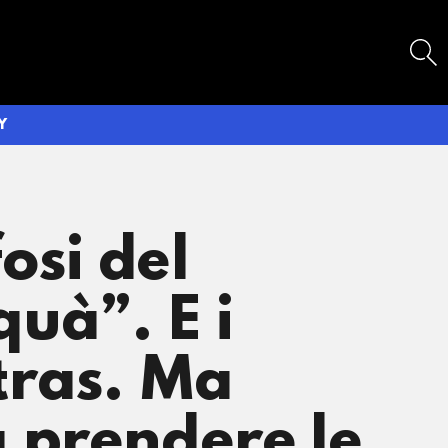
SEARCH
Y
fosi del
uà”. E i
ltras. Ma
 prendere le