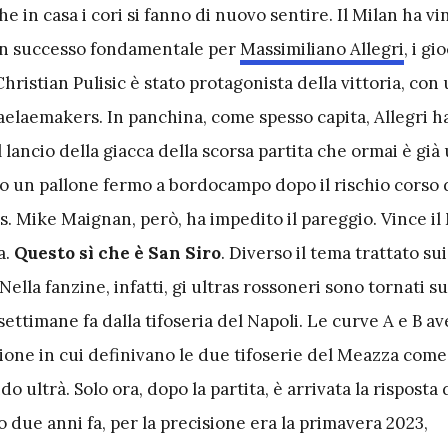
e in casa i cori si fanno di nuovo sentire. Il Milan ha vi
 un successo fondamentale per
Massimiliano Allegri
, i gi
Christian Pulisic è stato protagonista della vittoria, con
Saelaemakers. In panchina, come spesso capita, Allegri h
l lancio della giacca della scorsa partita che ormai è già 
to un pallone fermo a bordocampo dopo il rischio corso d
s. Mike Maignan, però, ha impedito il pareggio. Vince il 
a.
Questo sì che è San Siro
. Diverso il tema trattato sui
Nella fanzine, infatti, gi ultras rossoneri sono tornati s
ettimane fa dalla tifoseria del Napoli. Le curve A e B a
ione in cui definivano le due tifoserie del Meazza come
 ultrà. Solo ora, dopo la partita, è arrivata la risposta 
to due anni fa, per la precisione era la primavera 2023,