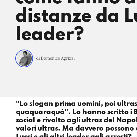
distanze da L
leader?
di Domenico Agrizzi
“Lo slogan prima uomini, poi ultras
quaquaraquà”. Lo hanno scritto i B
social e rivolto agli ultras del Napo
valori ultras. Ma davvero possono 
Lucci e gli altri leader agli arresti?