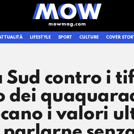
ATTUALITÀ
LIFESTYLE
SPORT
CULTURE
COVER STOR
 Sud contro i ti
o dei quaquaraq
cano i valori u
 parlarne senza