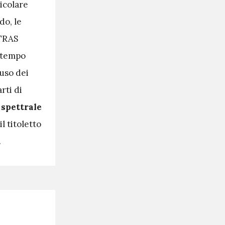
icolare
do, le
LTRAS
o tempo
auso dei
rti di
o spettrale
l titoletto
.