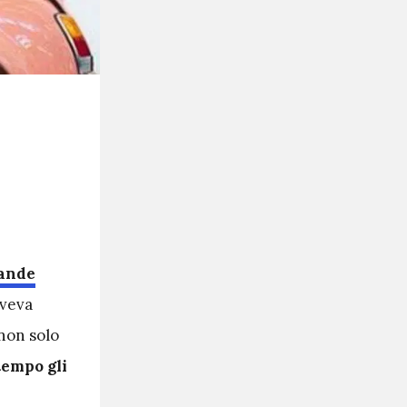
rande
aveva
 non solo
tempo gli