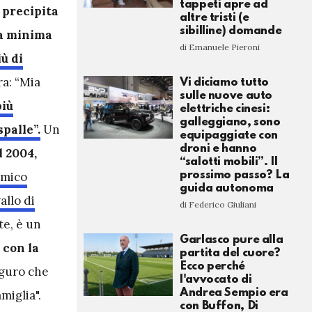
tappeti apre ad
à precipita
altre tristi (e
sibilline) domande
La minima
di Emanuele Pieroni
ù di
ra: “Mia
Vi diciamo tutto
sulle nuove auto
più
elettriche cinesi:
galleggiano, sono
spalle”.
Un
equipaggiate con
droni e hanno
l 2004,
“salotti mobili”. Il
prossimo passo? La
amico
guida autonoma
allo di
di Federico Giuliani
te, è un
Garlasco pure alla
e con la
partita del cuore?
Ecco perché
guro che
l'avvocato di
Andrea Sempio era
miglia".
con Buffon, Di