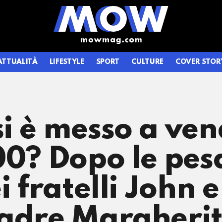
ATTUALITÀ
LIFESTYLE
SPORT
CULTURE
COVER STOR
i è messo a ven
00? Dopo le pes
i fratelli John 
adre Margherita