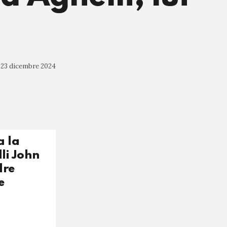
23 dicembre 2024
a la
li John
dre
e