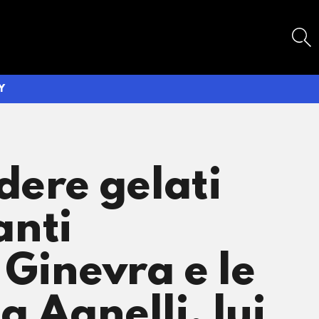
SEARCH
Y
dere gelati
anti
e Ginevra e le
 Agnelli, lui