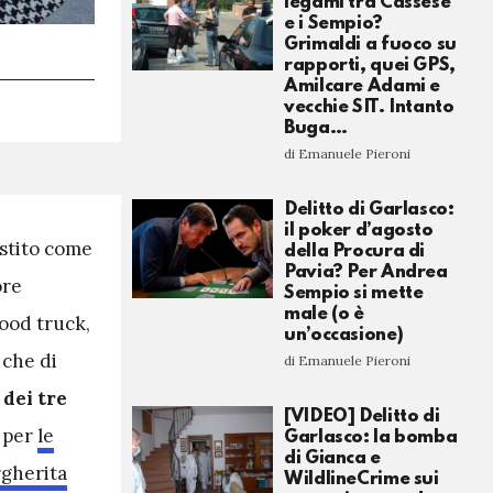
legami tra Cassese
e i Sempio?
Grimaldi a fuoco su
rapporti, quei GPS,
Amilcare Adami e
vecchie SIT. Intanto
Buga…
di Emanuele Pieroni
Delitto di Garlasco:
il poker d’agosto
estito come
della Procura di
Pavia? Per Andrea
ore
Sempio si mette
male (o è
ood truck,
un’occasione)
 che di
di Emanuele Pieroni
dei tre
[VIDEO] Delitto di
o per
le
Garlasco: la bomba
di Gianca e
rgherita
WildlineCrime sui