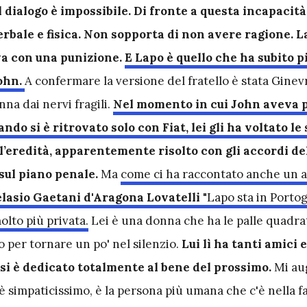
il dialogo è impossibile. Di fronte a questa incapacit
erbale e fisica. Non sopporta di non avere ragione. 
va con una punizione.
E Lapo è quello che ha subito pi
John.
A confermare la versione del fratello è stata Ginev
na dai nervi fragili.
Nel momento in cui John aveva 
ando si è ritrovato solo con Fiat, lei gli ha voltato le 
l’eredità, apparentemente risolto con gli accordi de
sul piano penale.
Ma
come ci ha raccontato anche un 
lasio Gaetani d'Aragona Lovatelli
"Lapo sta in Portog
olto più privata.
Lei è una donna che ha le palle quadra
 per tornare un po' nel silenzio.
Lui lì ha tanti amici 
si è dedicato totalmente al bene del prossimo.
Mi au
è simpaticissimo, è la persona più umana che c'è nella fa