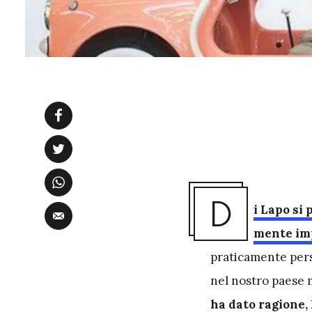
D
i Lapo si
mente imp
praticamente perso
nel nostro paese 
ha dato ragione, 