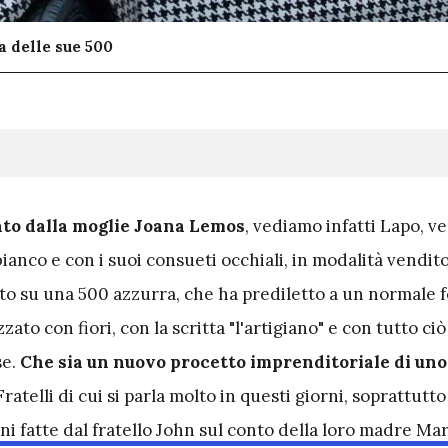
 delle sue 500
ato dalla moglie Joana Lemos
, vediamo infatti Lapo, v
ianco e con i suoi consueti occhiali, in modalità vendit
to su una 500 azzurra, che ha prediletto a un normale f
ato con fiori, con la scritta "l'artigiano"
e con tutto ciò
se.
Che sia un nuovo procetto imprenditoriale di uno 
Fratelli di cui si parla molto in questi giorni, soprattutt
ni fatte dal fratello John sul conto della loro madre Ma