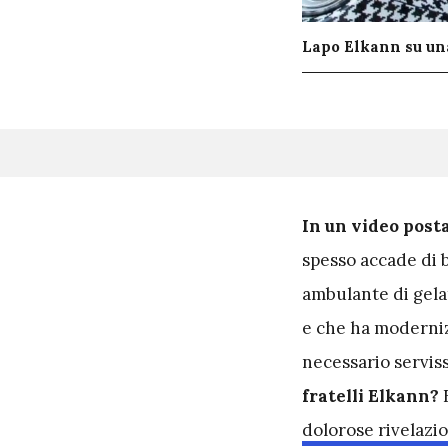
Lapo Elkann su una
I
n un video post
spesso accade di b
ambulante di gela
e che ha modernizz
necessario servis
fratelli Elkann?
dolorose rivelazio