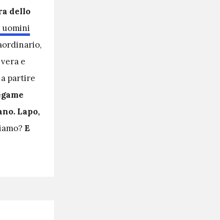
a dello
i uomini
ordinario,
 vera e
 a partire
egame
ano. Lapo,
liamo?
E