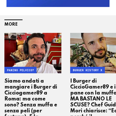
MORE
PANINO PELVICO?
BURGER HISTORY X
Siamo andati a
I Burger di
mangiare i Burger di
CiccioGamer89 e i
Cicciogamer89 a
pane con la muffa
Roma: ma come
MA BASTANO LE
sono? Senza muffa e
SCUSE? Chef Gui
senza peli (per
Mori chiarisce: “E