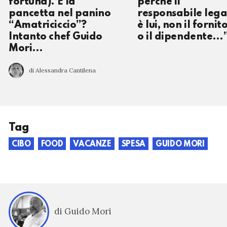
fortuna). E la
perché il
pancetta nel panino
responsabile lega
“Amatriciccio”?
è lui, non il fornit
Intanto chef Guido
o il dipendente…
Mori…
di Alessandra Cantilena
Tag
CIBO
FOOD
VACANZE
SPESA
GUIDO MORI
di Guido Mori