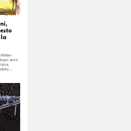
ni,
festo
lla
rofumo
dopo aver
enza,
dute...