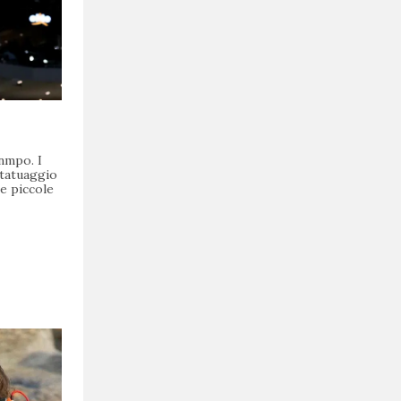
nmpo. I
 tatuaggio
re piccole