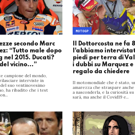
MOTOGP
tezze secondo Marc
Il Dottorcosta ne fa 8
z: “Tutto male dopo
l'abbiamo intervistat
 nel 2015. Ducati?
piedi per terra di Va
 del vicino…”
i dubbi su Marquez e
regalo da chiedere
lte campione del mondo,
rilasciare interviste in
Il motomondiale che è stato, un
 del suo ventinovesimo
amarezza che straspare anche
, ha ribadito che i test
a nasconderla, e la curiosità su
on...
sarà, ma anche il Covid19 e...