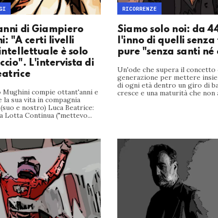
GI
RICORRENZE
 anni di Giampiero
Siamo solo noi: da 4
: "A certi livelli
l'inno di quelli senza
intellettuale è solo
pure "senza santi né 
cio". L'intervista di
Un'ode che supera il concetto 
eatrice
generazione per mettere insiem
di ogni età dentro un giro di b
 Mughini compie ottant'anni e
cresce e una maturità che non a
 la sua vita in compagnia
 (suo e nostro) Luca Beatrice:
i a Lotta Continua ("mettevo...