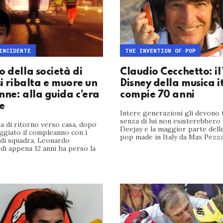
INCIDENTE
THE INVENTION OF POP
 della società di
Claudio Cecchetto: il
si ribalta e muore un
Disney della musica i
nne: alla guida c’era
compie 70 anni
e
Intere generazioni gli devono 
senza di lui non esisterebbero
da di ritorno verso casa, dopo
Deejay e la maggior parte dell
ggiato il compleanno con i
pop made in Italy da Max Pezzali
di squadra, Leonardo
 di appena 12 anni ha perso la