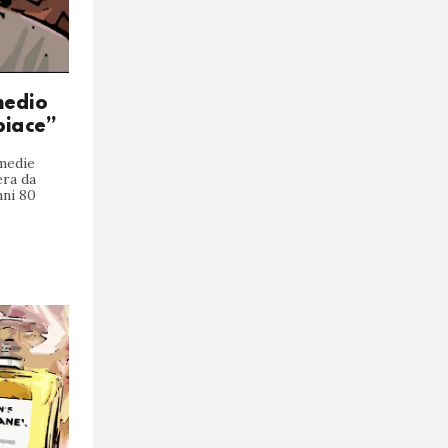
medio
piace”
mmedie
iera da
nni 80