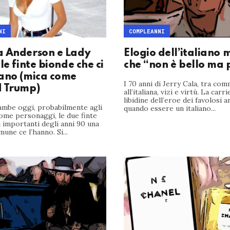
NI
COMPLEANNI
 Anderson e Lady
Elogio dell’italiano 
le finte bionde che ci
che “non è bello ma 
ano (mica come
I 70 anni di Jerry Cala, tra co
 Trump)
all’italiana, vizi e virtù. La carr
libidine dell’eroe dei favolosi a
ambe oggi, probabilmente agli
quando essere un italiano...
ome personaggi, le due finte
 importanti degli anni 90 una
mune ce l’hanno. Si...