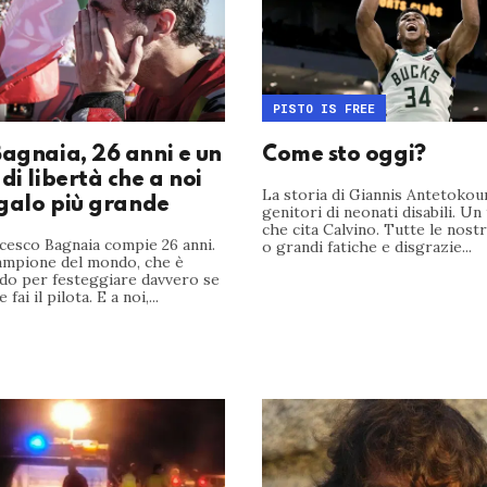
PISTO IS FREE
Bagnaia, 26 anni e un
Come sto oggi?
di libertà che a noi
La storia di Giannis Antetokou
egalo più grande
genitori di neonati disabili. Un
che cita Calvino. Tutte le nost
cesco Bagnaia compie 26 anni.
o grandi fatiche e disgrazie...
campione del mondo, che è
odo per festeggiare davvero se
fai il pilota. E a noi,...