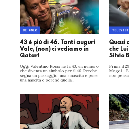
BE FOLK
TELEVISI
43 è più di 46. Tanti auguri
Quasi c
Vale, (non) ci vediamo in
che Lu
Qatar!
Silvio 
Oggi Valentino Rossi ne fa 43, un numero
Prima il 2
che diventa un simbolo per il 46. Perché
Mogol - Ba
segna un passaggio, una rinascita e pure
non pensav
una nascita e perché quella...