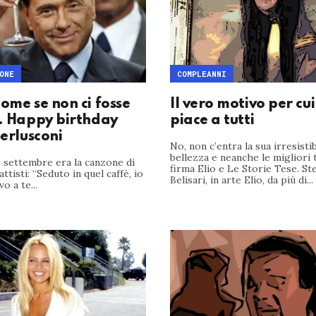
ONE
COMPLEANNI
ome se non ci fosse
Il vero motivo per cui
i. Happy birthday
piace a tutti
Berlusconi
No, non c’entra la sua irresistib
bellezza e neanche le migliori 
9 settembre era la canzone di
firma Elio e Le Storie Tese. St
ttisti: “Seduto in quel caffè, io
Belisari, in arte Elio, da più di...
o a te...