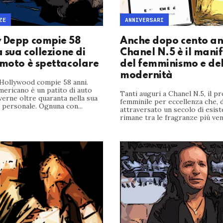
ZE
ANNIVERSARI
 Depp compie 58
Anche dopo cento an
a sua collezione di
Chanel N.5 è il mani
 moto è spettacolare
del femminismo e de
modernità
 Hollywood compie 58 anni.
mericano è un patito di auto
Tanti auguri a Chanel N.5, il p
verne oltre quaranta nella sua
femminile per eccellenza che, 
 personale. Ognuna con...
attraversato un secolo di esist
rimane tra le fragranze più ven