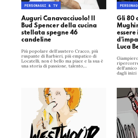
PERSONAGGI & TV
PERSONAG
Auguri Canavacciuolo! Il
Gli 80
Bud Spencer della cucina
Mughini
stellata spegne 46
essere 
candeline
d’impac
Luca B
Più popolare dell’austero Cracco, più
ruspante di Barbieri, più empatico di
Giampiero
Locatelli, non è bello ma piace e la sua è
ripercorre
una storia di passione, talento,...
dell'amico
dagli iniz