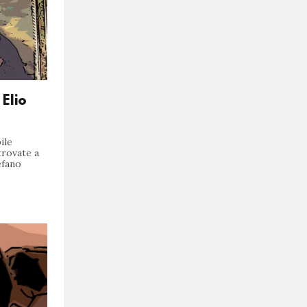
 Elio
ile
trovate a
efano