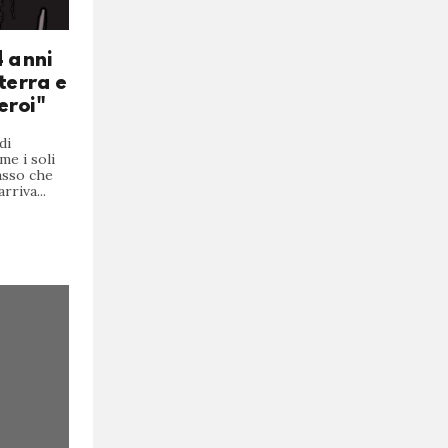
4 anni
 terra e
eroi"
di
e i soli
asso che
rriva...