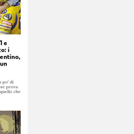
1 e
o: i
lentino,
 un
 po' di
 se prova
 quello che