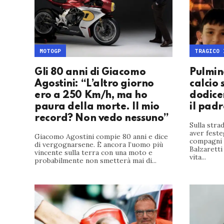
MOTOGP
TRAGICO 
Gli 80 anni di Giacomo
Pulmino
Agostini: “L’altro giorno
calcio 
ero a 250 Km/h, ma ho
dodice
paura della morte. Il mio
il padr
record? Non vedo nessuno”
Sulla stra
aver feste
Giacomo Agostini compie 80 anni e dice
compagni 
di vergognarsene. È ancora l’uomo più
Balzaretti
vincente sulla terra con una moto e
vita...
probabilmente non smetterà mai di...