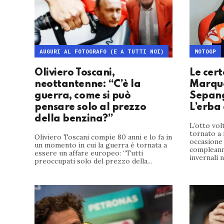
AUGURI AL FOTOGRAFO (E A TUTTI NOI)
MOTOGP
Oliviero Toscani,
Le cer
neottantenne: “C’è la
Marque
guerra, come si può
Sepang
pensare solo al prezzo
L’erba
della benzina?”
L’otto vo
tornato a 
Oliviero Toscani compie 80 anni e lo fa in
occasione
un momento in cui la guerra è tornata a
compleanno
essere un affare europeo: “Tutti
invernali n
preoccupati solo del prezzo della...