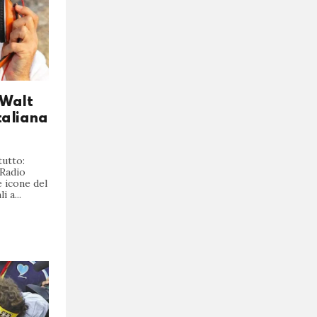
 Walt
taliana
tutto:
 Radio
e icone del
 a...