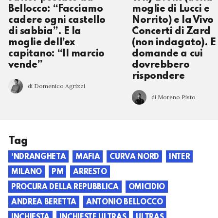
Bellocco: “Facciamo
moglie di Lucci e
cadere ogni castello
Norrito) e la Vivo
di sabbia”. E la
Concerti di Zard
moglie dell’ex
(non indagato). E 
capitano: “Il marcio
domande a cui
vende”
dovrebbero
rispondere
di Domenico Agrizzi
di Moreno Pisto
Tag
'NDRANGHETA
MAFIA
CURVA NORD
INTER
MILANO
PM
ARRESTO
PROCURA DELLA REPUBBLICA
OMICIDIO
ANDREA BERETTA
ANTONIO BELLOCCO
INCHIESTA
INCHIESTE ULTRAS
ULTRAS