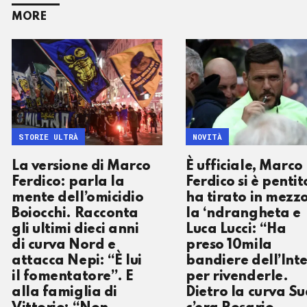
MORE
STORIE ULTRÀ
NOVITÀ
La versione di Marco
È ufficiale, Marco
Ferdico: parla la
Ferdico si è pentit
mente dell’omicidio
ha tirato in mezz
Boiocchi. Racconta
la ‘ndrangheta e
gli ultimi dieci anni
Luca Lucci: “Ha
di curva Nord e
preso 10mila
attacca Nepi: “È lui
bandiere dell’Int
il fomentatore”. E
per rivenderle.
alla famiglia di
Dietro la curva S