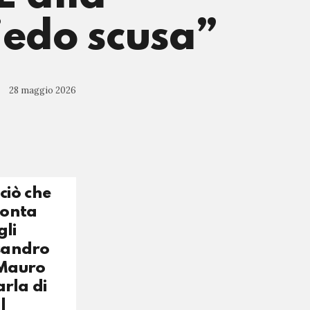
iedo scusa”
28 maggio 2026
ciò che
conta
gli
ssandro
e Mauro
arla di
l