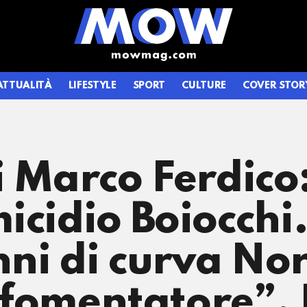
ATTUALITÀ
LIFESTYLE
SPORT
CULTURE
COVER STOR
i Marco Ferdico:
icidio Boiocchi.
anni di curva No
l fomentatore”. 