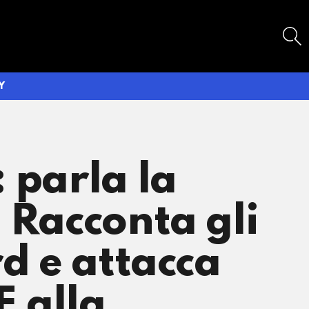
SEARCH
Y
 parla la
 Racconta gli
rd e attacca
E alla