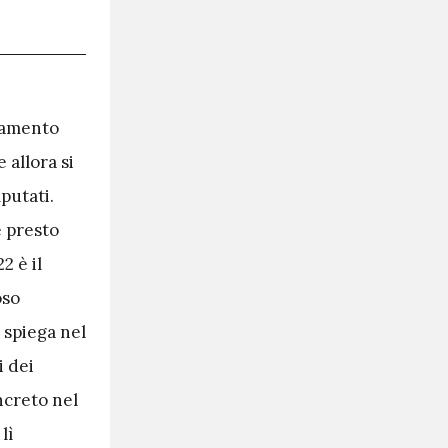
egamento
 allora si
putati.
e presto
2 è il
oso
, spiega nel
i dei
ncreto nel
lì