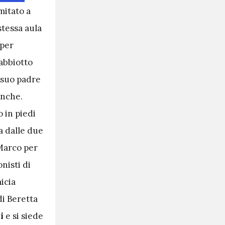
imitato a
stessa aula
 per
gabbiotto
è suo padre
anche.
o in piedi
a dalle due
 Marco per
onisti di
micia
di Beretta
i
e si siede