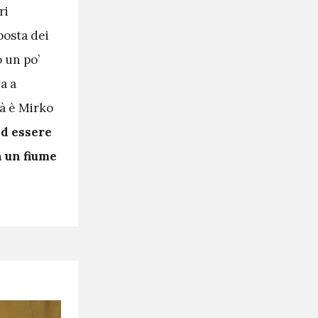
ri
pposta dei
o un po’
va a
tà è Mirko
ad essere
 un fiume