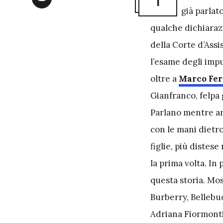
già parlato
qualche dichiarazi
della Corte d’Ass
l’esame degli imp
oltre a
Marco Fer
Gianfranco, felpa 
Parlano mentre anc
con le mani dietro
figlie, più distes
la prima volta. In 
questa storia. Mos
Burberry, Bellebuo
Adriana Fiormonti