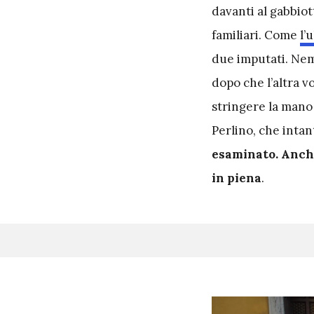
davanti al gabbiot
familiari. Come
l’
due imputati. Ne
dopo che l’altra vo
stringere la mano
Perlino, che intant
esaminato. Anche
in piena
.