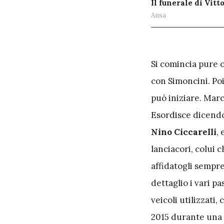
Il funerale di Vitt
Ansa
S
i comincia pure o
con Simoncini. Poi 
può iniziare. Marc
Esordisce dicendo
Nino Ciccarelli
,
lanciacori, colui 
affidatogli sempre
dettaglio i vari pa
veicoli utilizzati
2015 durante una 