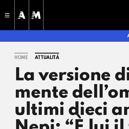
HOME
ATTUALITÀ
La versione d
mente dell’om
ultimi dieci 
Nepi: “È lui i