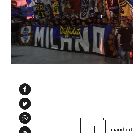
I
l mandante