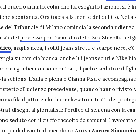
. Il braccio armato, colui che ha eseguito l’azione, si è l
one spontanea. Ora tocca alla mente del delitto. Nella 
ise del Tribunale di Milano comincia la seconda udienza
utati del
processo per l’omicidio dello Zio
. Stavolta nel 
dico
, maglia nera, i soliti jeans stretti e scarpe nere, c’
grigia su camicia bianca, anche lui jeans scuri e Nike bi
ora i giudici non sono entrati, il padre seduto e il figli
 la schiena. L’aula è piena e Gianna Pisu è accompagnat
e rispetto all’udienza precedente, quando hanno rivisto
prima fila il pittore che ha realizzato i ritratti dei protag
tra i disegni ai giornalisti: Ferdico di schiena con la ca
no seduto con il ciuffo raccolto da samurai, l’avvocata 
 in piedi davanti al microfono. Arriva
Aurora Simoncin