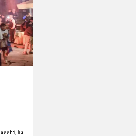
iocchi
, ha