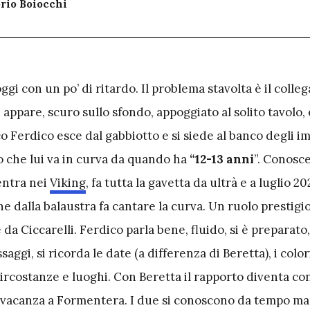
orio Boiocchi
ggi con un po’ di ritardo. Il problema stavolta è il coll
appare, scuro sullo sfondo, appoggiato al solito tavolo, e
o Ferdico esce dal gabbiotto e si siede al banco degli im
 che lui va in curva da quando ha
“12-13 anni
”. Conosc
 entra nei
Viking
, fa tutta la gavetta da ultrà e a luglio 202
che dalla balaustra fa cantare la curva. Un ruolo prestigi
 da Ciccarelli. Ferdico parla bene, fluido, si è preparato
ssaggi, si ricorda le date (a differenza di Beretta), i color
, circostanze e luoghi. Con Beretta il rapporto diventa co
vacanza a Formentera. I due si conoscono da tempo ma 