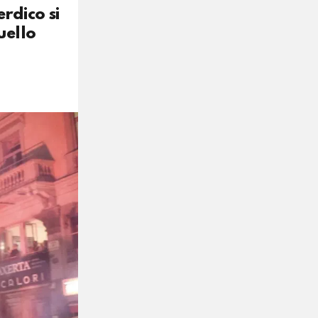
rdico si
uello