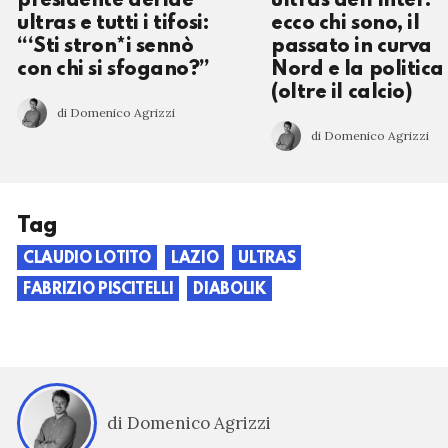
presidente deride
ultras dell’Inter:
ultras e tutti i tifosi:
ecco chi sono, il
“‘Sti stron*i sennò
passato in curva
con chi si sfogano?”
Nord e la politica
(oltre il calcio)
di Domenico Agrizzi
di Domenico Agrizzi
Tag
CLAUDIO LOTITO
LAZIO
ULTRAS
FABRIZIO PISCITELLI
DIABOLIK
di Domenico Agrizzi