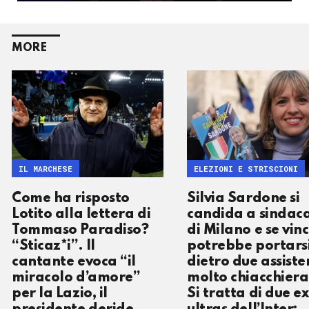
MORE
IL MARCHESE
ELEZIONI E STRISCIONI
Come ha risposto
Silvia Sardone si
Lotito alla lettera di
candida a sindac
Tommaso Paradiso?
di Milano e se vin
“Sticaz*i”. Il
potrebbe portars
cantante evoca “il
dietro due assiste
miracolo d’amore”
molto chiacchiera
per la Lazio, il
Si tratta di due ex