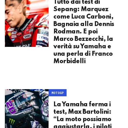
Tutto dai test di
Sepang: Marquez
come Luca Carboni,
Bagnaia alla Dennis
Rodman. E poi
Marco Bezzecchi, la
verità su Yamaha e
una perla di Franco
Morbidelli
MOTOGP
La Yamaha ferma i
test, Max Bartolini:
“La moto possiamo
aggiustarla, i piloti