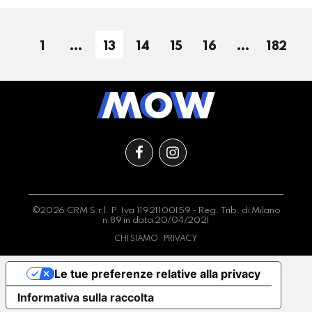
1
…
13
14
15
16
…
182
©2026 CRM S.r.l. P.Iva 11921100159 - Reg. Trib. di Milano
n.89 in data 20/04/2021
CHI SIAMO
PRIVACY
Le tue preferenze relative alla privacy
Informativa sulla raccolta