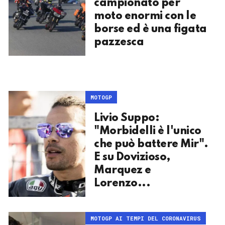
campionato per
moto enormi con le
borse ed è una figata
pazzesca
MOTOGP
Livio Suppo:
"Morbidelli è l'unico
che può battere Mir".
E su Dovizioso,
Marquez e
Lorenzo...
MOTOGP AI TEMPI DEL CORONAVIRUS