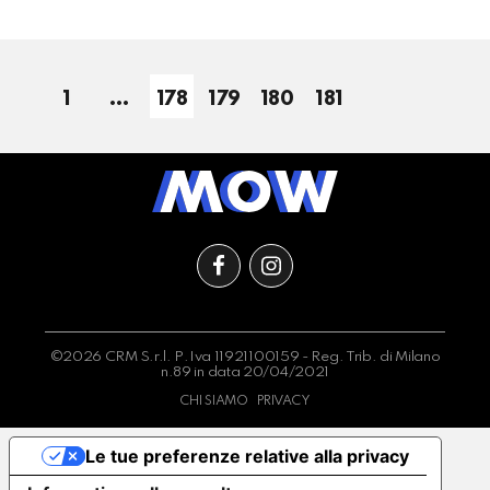
1
…
178
179
180
181
©2026 CRM S.r.l. P.Iva 11921100159 - Reg. Trib. di Milano
n.89 in data 20/04/2021
CHI SIAMO
PRIVACY
Le tue preferenze relative alla privacy