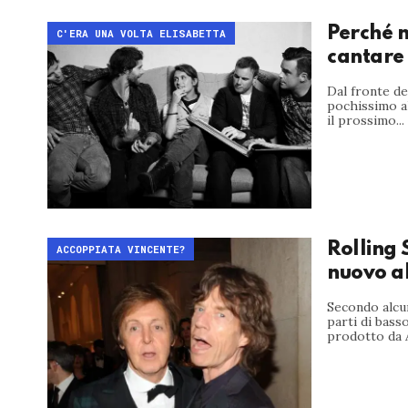
Perché n
C'ERA UNA VOLTA ELISABETTA
cantare 
Dal fronte de
pochissimo al
il prossimo...
Rolling 
ACCOPPIATA VINCENTE?
nuovo a
Secondo alcu
parti di bass
prodotto da 