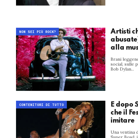
Artisti c
NON SEI PIÙ ROCK?
abusate
alla mus
Brani leggenda
social, sulle
Bob Dylan...
E dopo S
CONTENITORI DI TUTTO
che il F
imitare
Una ventina d
Super Bowl, 