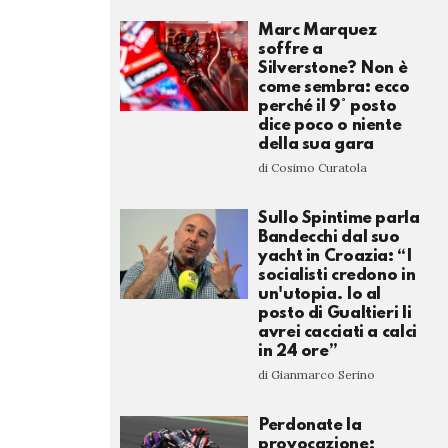
Marc Marquez
soffre a
Silverstone? Non è
come sembra: ecco
perché il 9° posto
dice poco o niente
della sua gara
di Cosimo Curatola
Sullo Spintime parla
Bandecchi dal suo
yacht in Croazia: “I
socialisti credono in
un'utopia. Io al
posto di Gualtieri li
avrei cacciati a calci
in 24 ore”
di Gianmarco Serino
Perdonate la
provocazione: