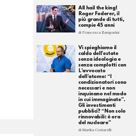
All hail the king!
Roger Federer, il
più grande di tutti,
compie 45 anni
di Francesca Zamparini
Vi spieghiamo il
caldo dell’estate
senza ideologia e
senza complotti con
L’avvocato
dell’atomo: “I
condizionatori sono
necessari e non
inquinano nel modo
in cui immaginate”.
Gli investimenti
pubblici? “Non solo
rinnovabili: è ora
del nucleare”
di Marika Costarelli