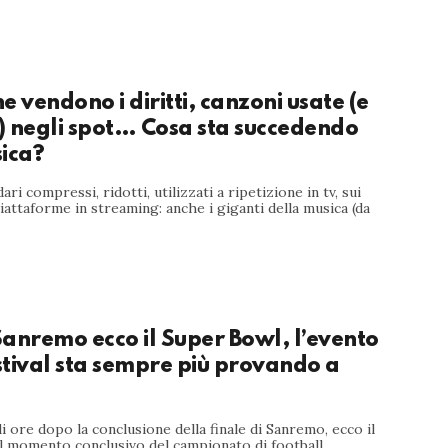
he vendono i diritti, canzoni usate (e
) negli spot… Cosa sta succedendo
ica?
ri compressi, ridotti, utilizzati a ripetizione in tv, sui
 piattaforme in streaming: anche i giganti della musica (da
anremo ecco il Super Bowl, l’evento
estival sta sempre più provando a
i ore dopo la conclusione della finale di Sanremo, ecco il
il momento conclusivo del campionato di football