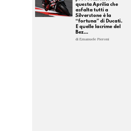
questa Aprilia che
asfalta tutti a
Silverstone è la
“fortuna” di Ducati.
E quelle lacrime del
Bez…
di Emanuele Pieroni