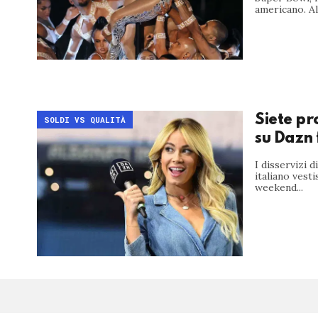
americano. All
Siete pro
SOLDI VS QUALITÀ
su Dazn 
I disservizi 
italiano vesti
weekend...