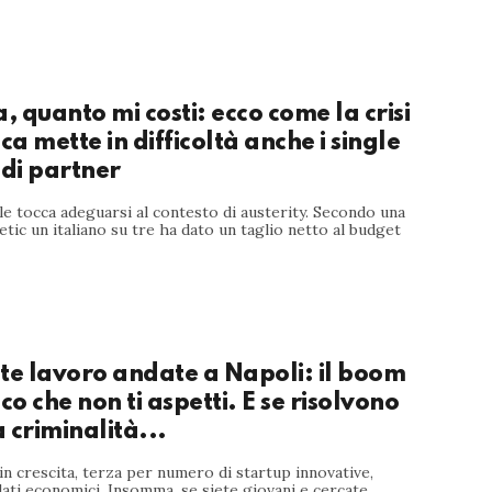
a, quanto mi costi: ecco come la crisi
a mette in difficoltà anche i single
 di partner
le tocca adeguarsi al contesto di austerity. Secondo una
etic un italiano su tre ha dato un taglio netto al budget
te lavoro andate a Napoli: il boom
o che non ti aspetti. E se risolvono
 criminalità...
n crescita, terza per numero di startup innovative,
 dati economici. Insomma, se siete giovani e cercate