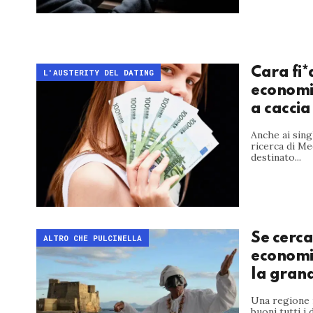
Cara fi*
L'AUSTERITY DEL DATING
economic
a caccia
Anche ai sing
ricerca di Me
destinato...
Se cerca
ALTRO CHE PULCINELLA
economic
la grana
Una regione i
buoni tutti i