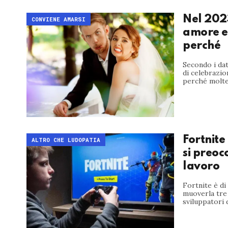
Nel 2023
CONVIENE AMARSI
amore e
perché
Secondo i dat
di celebrazio
perché molte.
Fortnite
ALTRO CHE LUDOPATIA
si preoc
lavoro
Fortnite è di
muoverla tre 
sviluppatori d