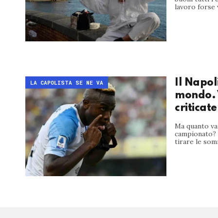
lavoro forse v
Il Napoli
LA CAPOLISTA SE NE VA
mondo. V
criticat
Ma quanto val
campionato? N
tirare le somm