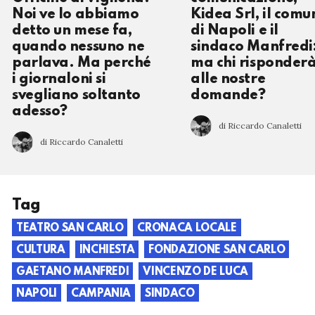
Noi ve lo abbiamo
Kidea Srl, il comu
detto un mese fa,
di Napoli e il
quando nessuno ne
sindaco Manfredi
parlava. Ma perché
ma chi risponder
i giornaloni si
alle nostre
svegliano soltanto
domande?
adesso?
di Riccardo Canaletti
di Riccardo Canaletti
Tag
TEATRO SAN CARLO
CRONACA LOCALE
CULTURA
INCHIESTA
FONDAZIONE SAN CARLO
GAETANO MANFREDI
VINCENZO DE LUCA
NAPOLI
CAMPANIA
SINDACO