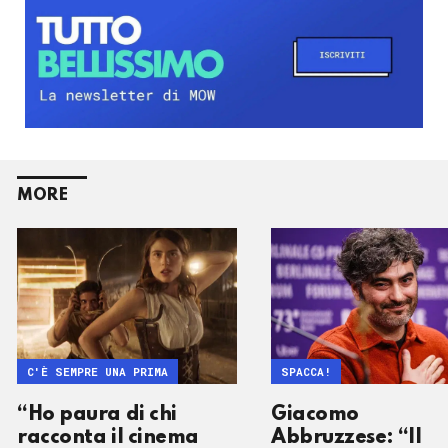
MORE
C'È SEMPRE UNA PRIMA
SPACCA!
“Ho paura di chi
Giacomo
racconta il cinema
Abbruzzese: “Il