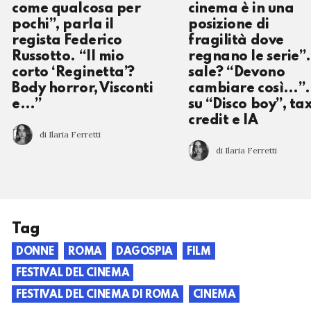
come qualcosa per
cinema è in una
pochi”, parla il
posizione di
regista Federico
fragilità dove
Russotto. “Il mio
regnano le serie”.
corto ‘Reginetta’?
sale? “Devono
Body horror, Visconti
cambiare così…”.
e…”
su “Disco boy”, ta
credit e IA
di Ilaria Ferretti
di Ilaria Ferretti
Tag
DONNE
ROMA
DAGOSPIA
FILM
FESTIVAL DEL CINEMA
FESTIVAL DEL CINEMA DI ROMA
CINEMA