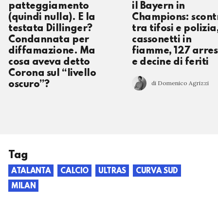
patteggiamento
il Bayern in
(quindi nulla). E la
Champions: scont
testata Dillinger?
tra tifosi e polizia
Condannata per
cassonetti in
diffamazione. Ma
fiamme, 127 arres
cosa aveva detto
e decine di feriti
Corona sul “livello
di Domenico Agrizzi
oscuro”?
Tag
ATALANTA
CALCIO
ULTRAS
CURVA SUD
MILAN