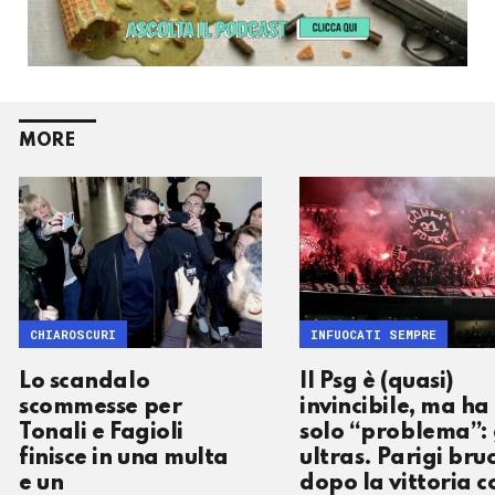
MORE
CHIAROSCURI
INFUOCATI SEMPRE
Lo scandalo
Il Psg è (quasi)
scommesse per
invincibile, ma ha
Tonali e Fagioli
solo “problema”: 
finisce in una multa
ultras. Parigi bru
e un
dopo la vittoria c