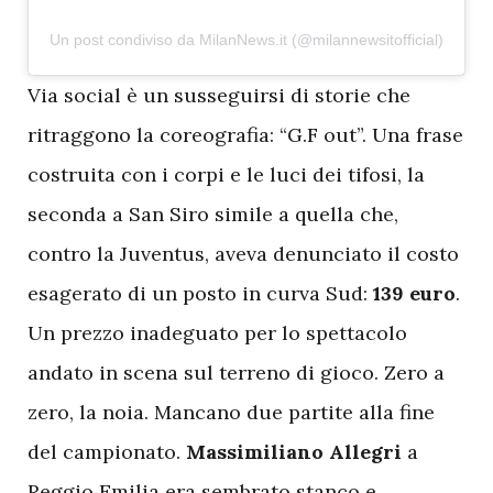
Un post condiviso da MilanNews.it (@milannewsitofficial)
V
ia social è un susseguirsi di storie che
ritraggono la coreografia: “G.F out”. Una frase
costruita con i corpi e le luci dei tifosi, la
seconda a San Siro simile a quella che,
contro la Juventus, aveva denunciato il costo
esagerato di un posto in curva Sud:
139 euro
.
Un prezzo inadeguato per lo spettacolo
andato in scena sul terreno di gioco. Zero a
zero, la noia. Mancano due partite alla fine
del campionato.
Massimiliano Allegri
a
Reggio Emilia era sembrato stanco e