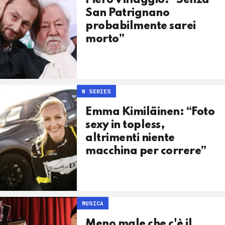
Piero Villaggio: “Senza
San Patrignano
probabilmente sarei
morto”
W SERIES
Emma Kimiläinen: “Foto
sexy in topless,
altrimenti niente
macchina per correre”
MUSICA
Meno male che c'è il