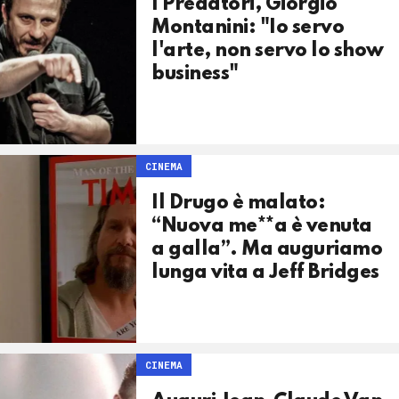
I Predatori, Giorgio
Montanini: "Io servo
l'arte, non servo lo show
business"
CINEMA
Il Drugo è malato:
“Nuova me**a è venuta
a galla”. Ma auguriamo
lunga vita a Jeff Bridges
CINEMA