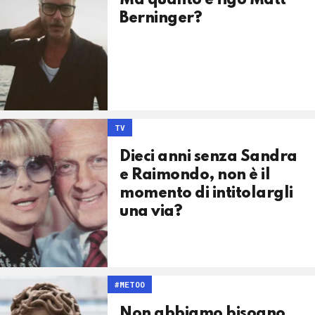
Ma quanto è figo Matt
Berninger?
TV
Dieci anni senza Sandra
e Raimondo, non è il
momento di intitolargli
una via?
#METOO
Non abbiamo bisogno