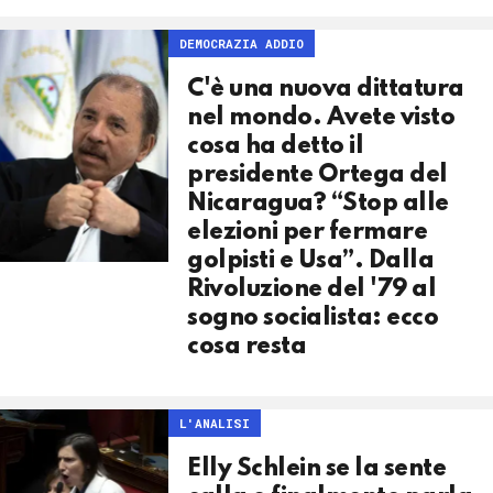
DEMOCRAZIA ADDIO
C'è una nuova dittatura
nel mondo. Avete visto
cosa ha detto il
presidente Ortega del
Nicaragua? “Stop alle
elezioni per fermare
golpisti e Usa”. Dalla
Rivoluzione del '79 al
sogno socialista: ecco
cosa resta
L'ANALISI
Elly Schlein se la sente