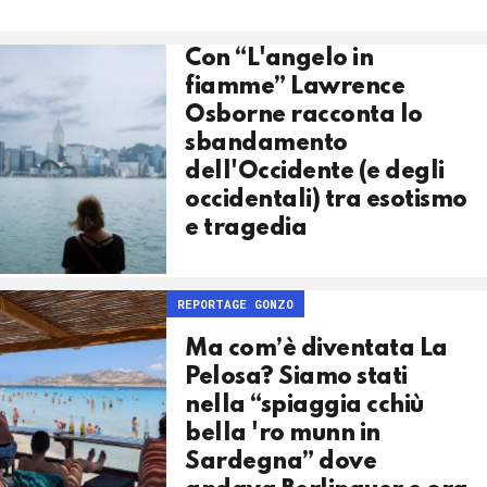
Con “L'angelo in
fiamme” Lawrence
Osborne racconta lo
sbandamento
dell'Occidente (e degli
occidentali) tra esotismo
e tragedia
REPORTAGE GONZO
Ma com’è diventata La
Pelosa? Siamo stati
nella “spiaggia cchiù
bella 'ro munn in
Sardegna” dove