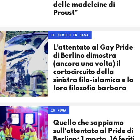
delle madeleine di
Proust”
IL NEMICO IN CASA
L’attentato al Gay Pride
di Berlino dimostra
(ancora una volta) il
cortocircuito della
sinistra filo-islamica e la
loro filosofia barbara
IN FUGA
Quello che sappiamo
sull’attentato al Pride di
Berlino: 1 morto, 16 feriti