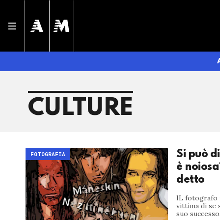
CULTURE
Si può d
FOTOGRAFIA
è noiosa
detto
IL fotografo i
vittima di se
suo successo.