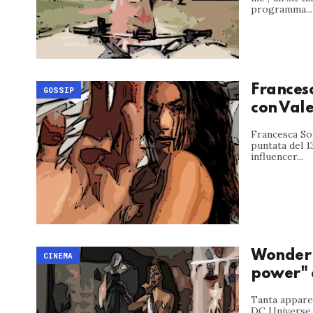
programma...
Francesc
GOSSIP
con Vale
Francesca Sof
puntata del 1
influencer...
Wonder 
CINEMA
power" è
Tanta appare
DC Universe c