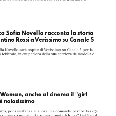
a Sofia Novello racconta la storia
ntino Rossi a Verissimo su Canale 5
ia Novello sarà ospite di Verissimo su Canale 5 per la
3 febbraio, in cui parlerà della sua carriera da modella e
Woman, anche al cinema il "girl
 noiosissimo
nza, poca sostanza. E allora una domanda: perché la saga
ontinua a non sfruttare i suoi punti di forza? Gal Gadot