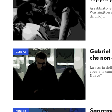
Arrabbiato, ec
Washington e 
da urlo)....
Gabriel
CINEMA
che non
La storia del
voce e la cam
Nueve”
Sanremo
MUSICA