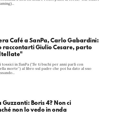
aming)...
ra Café a SanPa, Carlo Gabardini:
 raccontarti Giulio Cesare, parto
ltellate"
i tossici in SanPa (“Se ti buchi per anni parli con
lla morte”) al libro sul padre che poi ha dato al suo
ssando...
 Guzzanti: Boris 4? Non ci
nché non lo vedo in onda