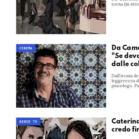
torna (in stre
Da Came
CINEMA
"Se devo
dalle co
Dall’ironia de
leggerezza de
psicologo. Pa
Caterina
SERIE TV
credo fi