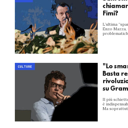
chiamar
Fimi?
L’ultima “spa
Enzo Mazza, 
problematiche
"Lo smar
CULTURE
Basta re
rivoluzi
su Grams
Il più schiet
è indispensab
Ma soprattutt