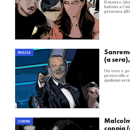
Il nostro Ale
battuta a Cat
presenza all'i
Sanremo 
MUSICA
(a sera)
Un vero e pro
protocollo e 
qualsiasi avvi
Malcolm
CINEMA
coppia 