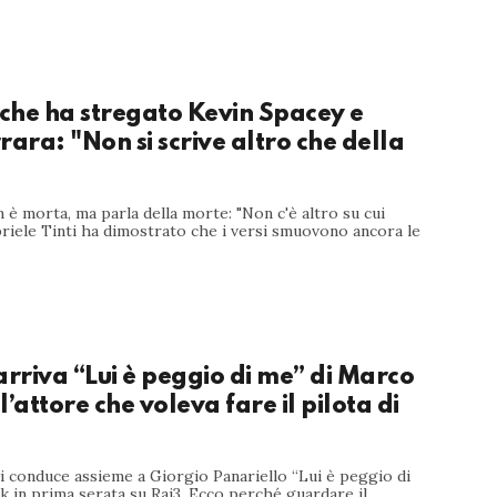
 che ha stregato Kevin Spacey e
rara: "Non si scrive altro che della
 è morta, ma parla della morte: "Non c'è altro su cui
briele Tinti ha dimostrato che i versi smuovono ancora le
arriva “Lui è peggio di me” di Marco
 l’attore che voleva fare il pilota di
i conduce assieme a Giorgio Panariello “Lui è peggio di
alk in prima serata su Rai3. Ecco perché guardare il