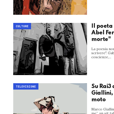
Il poeta
CULTURE
Abel Fer
morte"
La poesia non
scrivere". Ga
coscienze,...
Su Rai3 
TELEVISIONE
Giallini,
moto
Marco Giallin
me”, un sit t