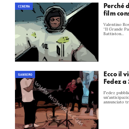
Perché d
CINEMA
film con
Valentino Ros
“Il Grande Pa
Battiston...
Ecco il 
SANREMO
Fedez a
Fedez pubblic
un'anticipazi
annunciato tra